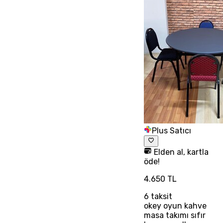
Plus Satıcı
Elden al, kartla
öde!
4.650 TL
6
taksit
okey oyun kahve
masa takımı sıfır