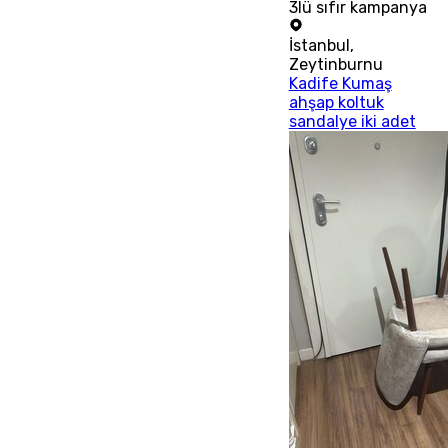
3lü sıfır kampanya
İstanbul
,
Zeytinburnu
Kadife Kumaş
ahşap koltuk
sandalye iki adet