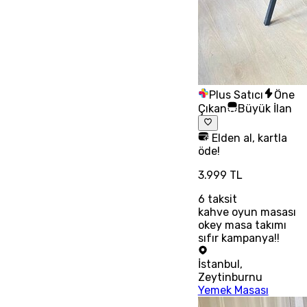
Plus Satıcı
Öne
Çıkan
Büyük İlan
Elden al, kartla
öde!
3.999 TL
6
taksit
kahve oyun masası
okey masa takımı
sıfır kampanya!!
İstanbul
,
Zeytinburnu
Yemek Masası