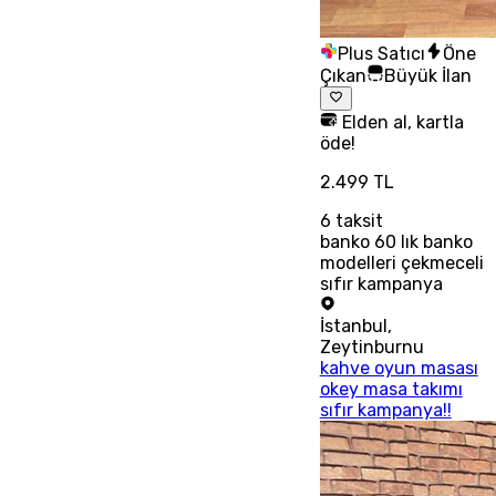
Plus Satıcı
Öne
Çıkan
Büyük İlan
Elden al, kartla
öde!
2.499 TL
6
taksit
banko 60 lık banko
modelleri çekmeceli
sıfır kampanya
İstanbul
,
Zeytinburnu
kahve oyun masası
okey masa takımı
sıfır kampanya!!