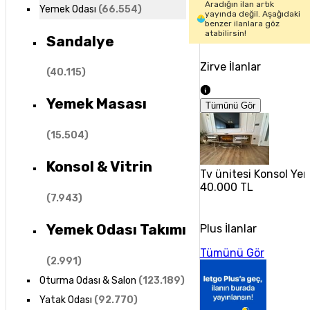
Aradığın ilan artık
Yemek Odası
(
66.554
)
yayında değil. Aşağıdaki
benzer ilanlara göz
atabilirsin!
Sandalye
Zirve İlanlar
(
40.115
)
Yemek Masası
Tümünü Gör
(
15.504
)
Konsol & Vitrin
Tv ünitesi Konsol Ye
40.000 TL
(
7.943
)
Yemek Odası Takımı
Plus İlanlar
Tümünü Gör
(
2.991
)
Oturma Odası & Salon
(
123.189
)
Yatak Odası
(
92.770
)