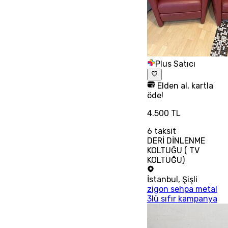
Plus Satıcı
Elden al, kartla
öde!
4.500 TL
6
taksit
DERİ DİNLENME
KOLTUĞU ( TV
KOLTUĞU)
İstanbul
,
Şişli
zigon sehpa metal
3lü sıfır kampanya