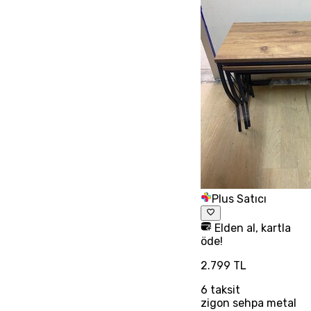
Plus Satıcı
Elden al, kartla
öde!
2.799 TL
6
taksit
zigon sehpa metal