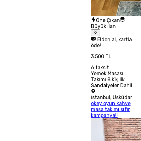
Öne Çıkan
Büyük İlan
Elden al, kartla
öde!
3.500 TL
6
taksit
Yemek Masası
Takımı 8 Kişilik
Sandalyeler Dahil
İstanbul
,
Üsküdar
okey oyun kahve
masa takımı sıfır
kampanya!!