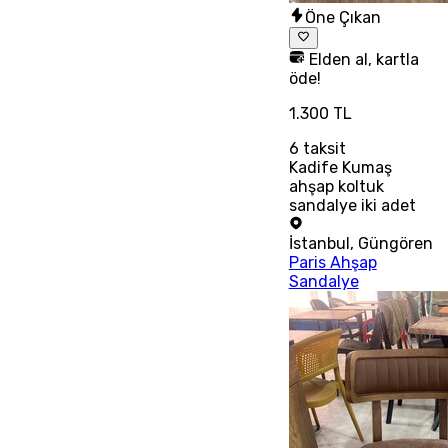
Öne Çıkan
Elden al, kartla
öde!
1.300 TL
6
taksit
Kadife Kumaş
ahşap koltuk
sandalye iki adet
İstanbul
,
Güngören
Paris Ahşap
Sandalye