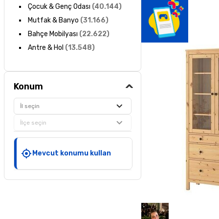
Çocuk & Genç Odası
(
40.144
)
Mutfak & Banyo
(
31.166
)
Bahçe Mobilyası
(
22.622
)
Antre & Hol
(
13.548
)
Konum
İl seçin
İlçe seçin
Mevcut konumu kullan