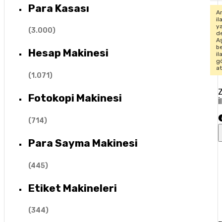
Para Kasası
Ar
il
y
(
3.000
)
de
A
b
Hesap Makinesi
il
g
at
(
1.071
)
Z
Fotokopi Makinesi
İ
(
714
)
Para Sayma Makinesi
(
445
)
Etiket Makineleri
(
344
)