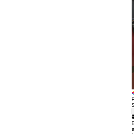
P
S
a