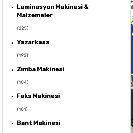
P
Laminasyon Makinesi &
İ
Malzemeler
(
225
)
Yazarkasa
(
192
)
Zımba Makinesi
(
104
)
Faks Makinesi
(
101
)
Bant Makinesi