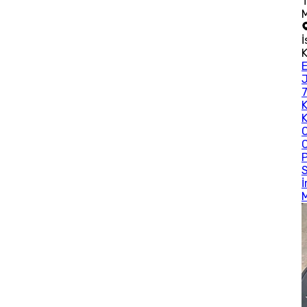
İ
K
M