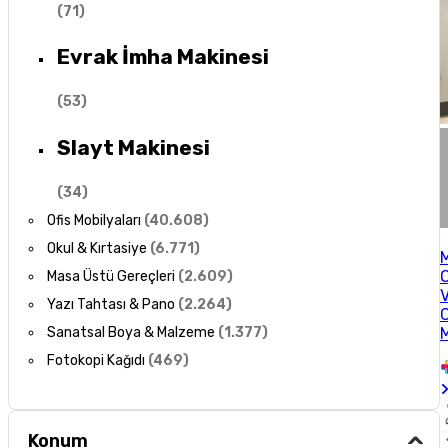
(
71
)
Evrak İmha Makinesi
(
53
)
Slayt Makinesi
(
34
)
Ofis Mobilyaları
(
40.608
)
Okul & Kırtasiye
(
6.771
)
Masa Üstü Gereçleri
(
2.609
)
Yazı Tahtası & Pano
(
2.264
)
Sanatsal Boya & Malzeme
(
1.377
)
Fotokopi Kağıdı
(
469
)
Konum