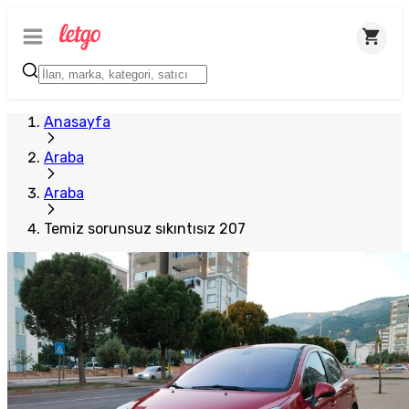
Anasayfa
Araba
Araba
Temiz sorunsuz sıkıntısız 207