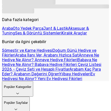
Daha fazla kategori
Araba
Oto Yedek Parça
Jant & Lastik
Aksesuar &
Tuning
Ses & Görüntü Sistemleri
Kiralık Araçlar
Bunlar da ilgini çekebilir
Sömestir ve Karne Hediyesi
Doğum Günü Hediye ve
Fikirleri
Araba İlanı Ver, Arabanı Hızlıca Sat
Anneye Ne
Hediye Ne Alınır? Anneye Hediye Fikirleri
Babaya Ne
Hediye Ne Alınır? Babaya Hediye Fikirleri
Çeyiz Listesi
2026 - Çeyiz Seti ve Hesaplı Fiyatlar
Arabam Kaç Para
Eder? Arabanın Değerini Öğren
Yılbaşı Hediyeleri
Ev
Hediyesi Ne Alınır? Yeni Ev Hediyesi Fikirleri
Popüler Kategoriler
Popüler Sayfalar