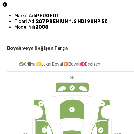
Marka Adı
PEUGEOT
Ticari Adı
207 PREMIUM 1.6 HDI 90HP 5K
Model Yılı
2008
Boyalı veya Değişen Parça
Orijinal
Lokal Boyalı
Boyalı
Değişen
L
B
D
ÖN