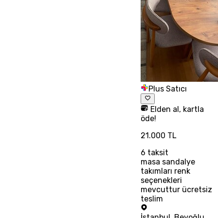
Plus Satıcı
Elden al, kartla
öde!
21.000 TL
6
taksit
masa sandalye
takımları renk
seçenekleri
mevcuttur ücretsiz
teslim
İstanbul
,
Beyoğlu