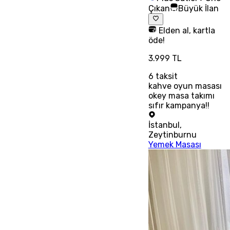
Çıkan
Büyük İlan
Elden al, kartla
öde!
3.999 TL
6
taksit
kahve oyun masası
okey masa takımı
sıfır kampanya!!
İstanbul
,
Zeytinburnu
Yemek Masası