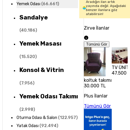
Aradığın ilan artık
Yemek Odası
(
66.661
)
yayında değil. Aşağıdaki
benzer ilanlara göz
atabilirsin!
Sandalye
Zirve İlanlar
(
40.186
)
Yemek Masası
Tümünü Gör
(
15.520
)
TV ÜNİT
Konsol & Vitrin
47.500 
koltuk takımı
(
7.956
)
30.000 TL
Yemek Odası Takımı
Plus İlanlar
Tümünü Gör
(
2.998
)
Oturma Odası & Salon
(
122.957
)
Yatak Odası
(
92.494
)