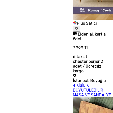
Plus Satıcı
Elden al, kartla
öde!
7.999 TL
6
taksit
chester berjer 2
adet / ücretsiz
kargo
İstanbul
,
Beyoğlu
4 KİŞİLİK
BÜYÜTÜLEBİLİR
MASA VE SANDALYE