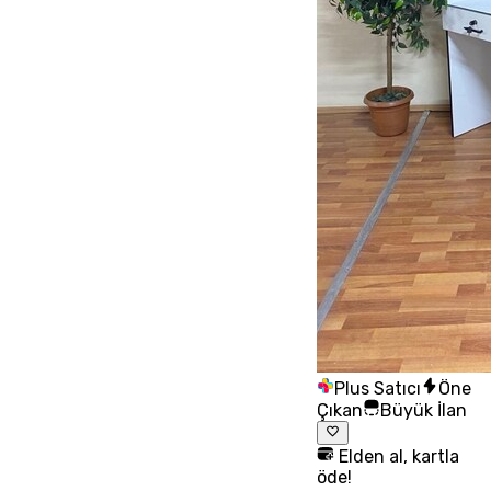
Plus Satıcı
Öne
Çıkan
Büyük İlan
Elden al, kartla
öde!