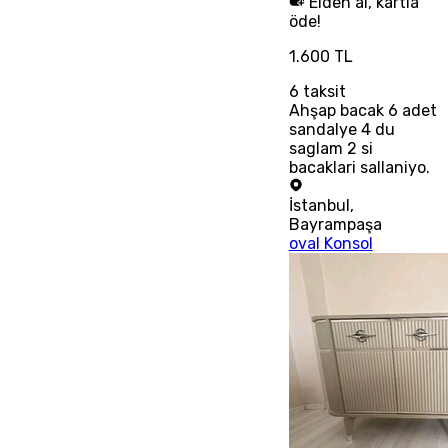
Elden al, kartla
öde!
1.600 TL
6
taksit
Ahşap bacak 6 adet
sandalye 4 du
saglam 2 si
bacaklari sallaniyo.
İstanbul
,
Bayrampaşa
oval Konsol