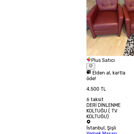
Plus Satıcı
Elden al, kartla
öde!
4.500 TL
6
taksit
DERİ DİNLENME
KOLTUĞU ( TV
KOLTUĞU)
İstanbul
,
Şişli
Yemek Masası