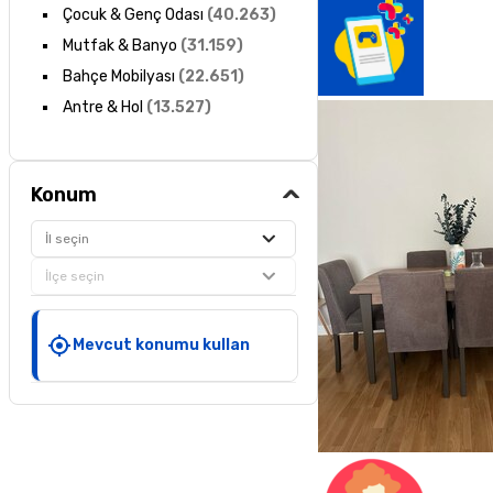
Çocuk & Genç Odası
(
40.263
)
Mutfak & Banyo
(
31.159
)
Bahçe Mobilyası
(
22.651
)
Antre & Hol
(
13.527
)
Konum
İl seçin
İlçe seçin
Mevcut konumu kullan