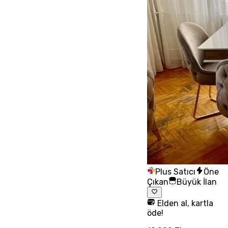
Plus Satıcı
Öne
Çıkan
Büyük İlan
Elden al, kartla
öde!