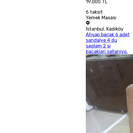
19.000 TL
6
taksit
Yemek Masası
İstanbul
,
Kadıköy
Ahşap bacak 6 adet
sandalye 4 du
saglam 2 si
bacaklari sallaniyo.