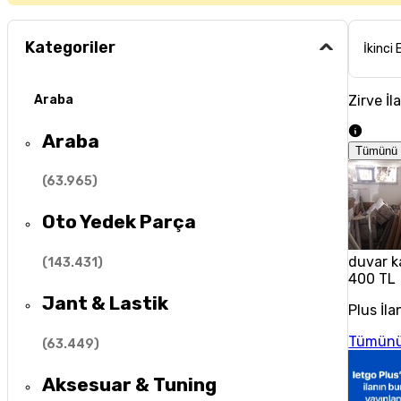
Kategoriler
İkinci 
Zirve İl
Araba
Araba
Tümünü 
(
63.965
)
Oto Yedek Parça
duvar k
(
143.431
)
400 TL
Jant & Lastik
Plus İla
Tümünü
(
63.449
)
Aksesuar & Tuning