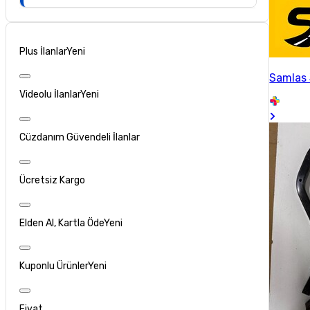
Plus İlanlar
Yeni
Samlas 
Videolu İlanlar
Yeni
Cüzdanım Güvendeli İlanlar
Ücretsiz Kargo
Elden Al, Kartla Öde
Yeni
Kuponlu Ürünler
Yeni
Fiyat