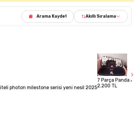
Arama Kaydet
Akıllı Sıralama
7 Parça Panda Fi
2.200 TL
iteli photon milestone serisi yeni nesil 2025