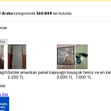
El
Araba
kategorisinde
360.848
ilan bulundu
anlar
Gör
ağıtı
Satılık amerikan panel kapı
yağlı boya
çok temiz ve en kal
2.250 TL
3.000 TL
7.000 TL
nlar
 Gör