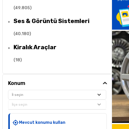
(
49.805
)
Ses & Görüntü Sistemleri
(
40.180
)
Kiralık Araçlar
(
18
)
Konum
İl seçin
İlçe seçin
Mevcut konumu kullan