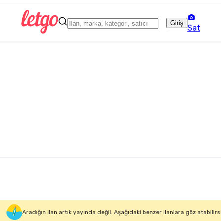
Giriş
Sat
Aradığın ilan artık yayında değil. Aşağıdaki benzer ilanlara göz atabilirs