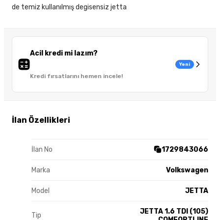
de temiz kullanılmış degisensiz jetta
Acil kredi mi lazım?
Yeni
Kredi fırsatlarını hemen incele!
İlan Özellikleri
İlan No
1729843066
Marka
Volkswagen
Model
JETTA
JETTA 1.6 TDI (105)
Tip
COMFORTLINE