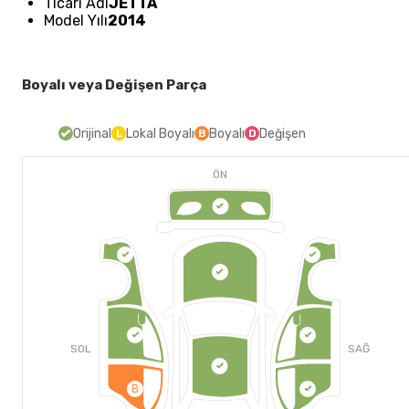
Ticari Adı
JETTA
Model Yılı
2014
Boyalı veya Değişen Parça
Orijinal
Lokal Boyalı
Boyalı
Değişen
L
B
D
ÖN
SOL
SAĞ
B