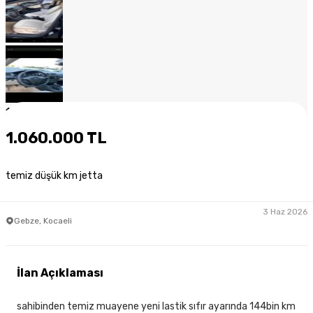
1
/
13
1.060.000 TL
temiz düşük km jetta
3 Haz 2026
Gebze, Kocaeli
İlan Açıklaması
sahibinden temiz muayene yeni lastik sıfır ayarında 144bin km