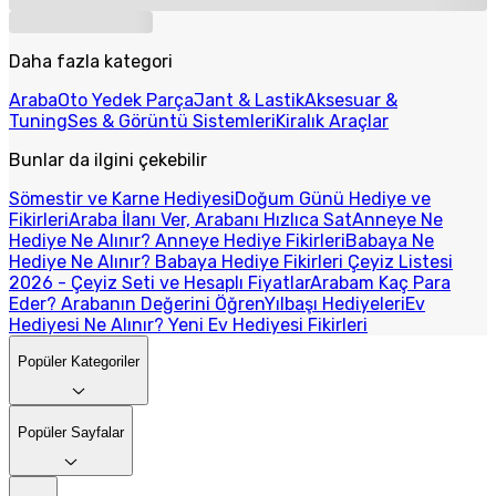
Daha fazla kategori
Araba
Oto Yedek Parça
Jant & Lastik
Aksesuar &
Tuning
Ses & Görüntü Sistemleri
Kiralık Araçlar
Bunlar da ilgini çekebilir
Sömestir ve Karne Hediyesi
Doğum Günü Hediye ve
Fikirleri
Araba İlanı Ver, Arabanı Hızlıca Sat
Anneye Ne
Hediye Ne Alınır? Anneye Hediye Fikirleri
Babaya Ne
Hediye Ne Alınır? Babaya Hediye Fikirleri
Çeyiz Listesi
2026 - Çeyiz Seti ve Hesaplı Fiyatlar
Arabam Kaç Para
Eder? Arabanın Değerini Öğren
Yılbaşı Hediyeleri
Ev
Hediyesi Ne Alınır? Yeni Ev Hediyesi Fikirleri
Popüler Kategoriler
Popüler Sayfalar