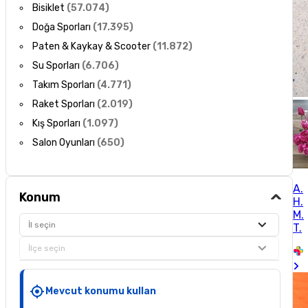
Bisiklet
(
57.074
)
Doğa Sporları
(
17.395
)
Paten & Kaykay & Scooter
(
11.872
)
Su Sporları
(
6.706
)
Takım Sporları
(
4.771
)
Raket Sporları
(
2.019
)
Kış Sporları
(
1.097
)
Salon Oyunları
(
650
)
A.
Konum
H.
M.
İl seçin
T.
İlçe seçin
Mevcut konumu kullan