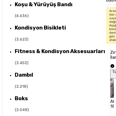
bulun
Koşu & Yürüyüş Bandı
Arad
ilan 
(
4.636
)
yay
değil
Aşağ
Kondisyon Bisikleti
ben
ilan
göz
(
3.623
)
atabi
Fitness & Kondisyon Aksesuarları
Zi
İla
(
3.453
)
T
Dambıl
(
2.218
)
Boks
Ak
18
(
2.048
)