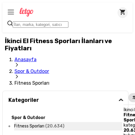
İkinci El Fitness Sporları İlanları ve
Fiyatları
Anasayfa
Spor & Outdoor
Fitness Sporları
Kategoriler
İkinci 
Fitn
Spor & Outdoor
Sporl
kateg
Fitness Sporları
(
20.634
)
20.6