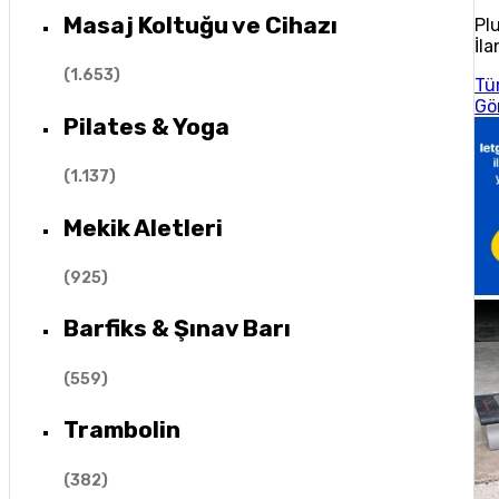
Masaj Koltuğu ve Cihazı
Pl
İla
(
1.653
)
Tü
Gö
Pilates & Yoga
(
1.137
)
Mekik Aletleri
(
925
)
Barfiks & Şınav Barı
(
559
)
Trambolin
(
382
)