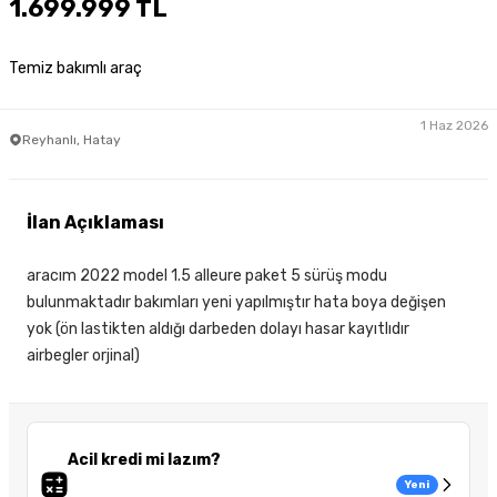
1.699.999 TL
Temiz bakımlı araç
1 Haz 2026
Reyhanlı, Hatay
İlan Açıklaması
aracım 2022 model 1.5 alleure paket 5 sürüş modu
bulunmaktadır bakımları yeni yapılmıştır hata boya değişen
yok (ön lastikten aldığı darbeden dolayı hasar kayıtlıdır
airbegler orjinal)
Acil kredi mi lazım?
Yeni