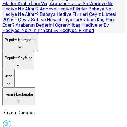
Fikirleri
Araba İlanı Ver, Arabanı Hızlıca Sat
Anneye Ne
Hediye Ne Alınır? Anneye Hediye Fikirleri
Babaya Ne
Hediye Ne Alınır? Babaya Hediye Fikirleri
Çeyiz Listesi
2026 - Çeyiz Seti ve Hesaplı Fiyatlar
Arabam Kaç Para
Eder? Arabanın Değerini Öğren
Yılbaşı Hediyeleri
Ev
Hediyesi Ne Alınır? Yeni Ev Hediyesi Fikirleri
Popüler Kategoriler
Popüler Sayfalar
letgo
Resmi bağlantılar
Güven Damgası