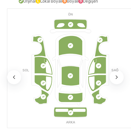
Orijinal
Lokal Boyalı
Boyalı
Değişen
L
B
D
ÖN
SOL
SAĞ
ARKA