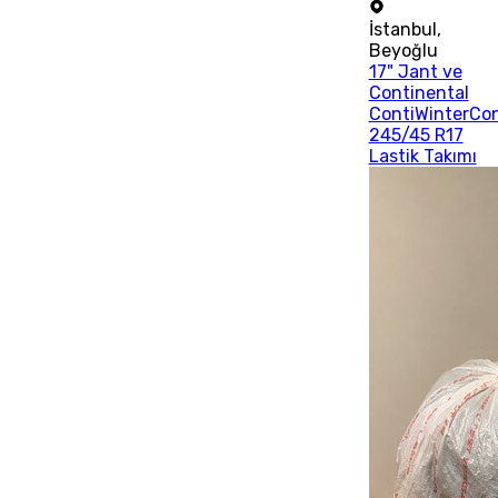
İstanbul
,
Beyoğlu
17" Jant ve
Continental
ContiWinterCo
245/45 R17
Lastik Takımı