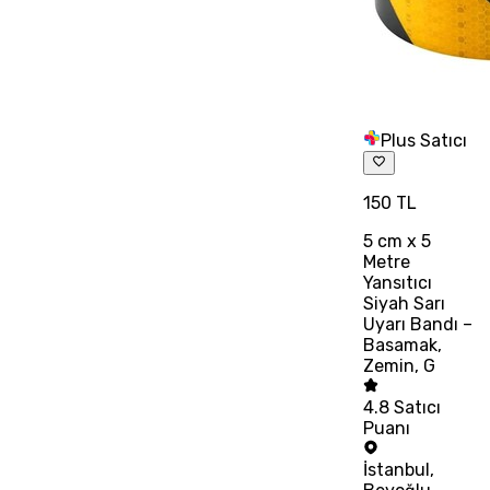
Plus Satıcı
150 TL
5 cm x 5
Metre
Yansıtıcı
Siyah Sarı
Uyarı Bandı –
Basamak,
Zemin, G
4.8
Satıcı
Puanı
İstanbul
,