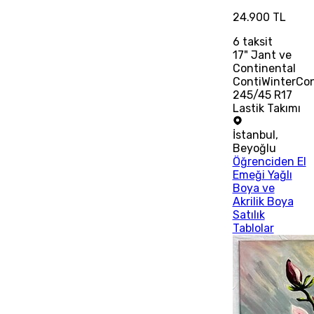
24.900 TL
6
taksit
17" Jant ve
Continental
ContiWinterCo
245/45 R17
Lastik Takımı
İstanbul
,
Beyoğlu
Öğrenciden El
Emeği Yağlı
Boya ve
Akrilik Boya
Satılık
Tablolar