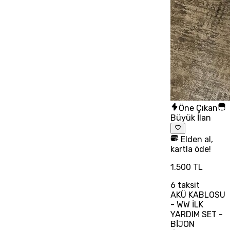
Öne Çıkan
Büyük İlan
Elden al,
kartla öde!
1.500 TL
6
taksit
AKÜ KABLOSU
- WW İLK
YARDIM SET -
BİJON