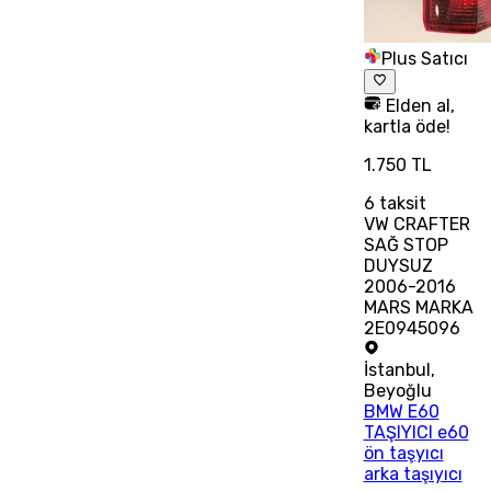
Plus Satıcı
Elden al,
kartla öde!
1.750 TL
6
taksit
VW CRAFTER
SAĞ STOP
DUYSUZ
2006-2016
MARS MARKA
2E0945096
İstanbul
,
Beyoğlu
BMW E60
TAŞIYICI e60
ön taşyıcı
arka taşıyıcı