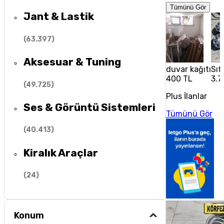
Tümünü Gör
Jant & Lastik
(
63.397
)
Aksesuar & Tuning
duvar kağıtı
Sıf
400 TL
3.7
(
49.725
)
Plus İlanlar
Ses & Görüntü Sistemleri
Tümünü Gör
(
40.413
)
Kiralık Araçlar
(
24
)
Konum