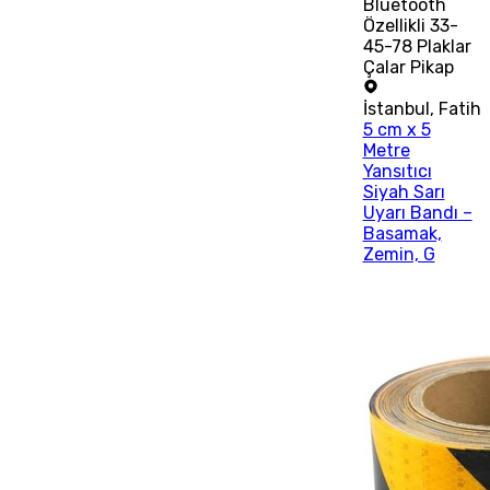
Bluetooth
Özellikli 33-
45-78 Plaklar
Çalar Pikap
İstanbul
,
Fatih
5 cm x 5
Metre
Yansıtıcı
Siyah Sarı
Uyarı Bandı –
Basamak,
Zemin, G