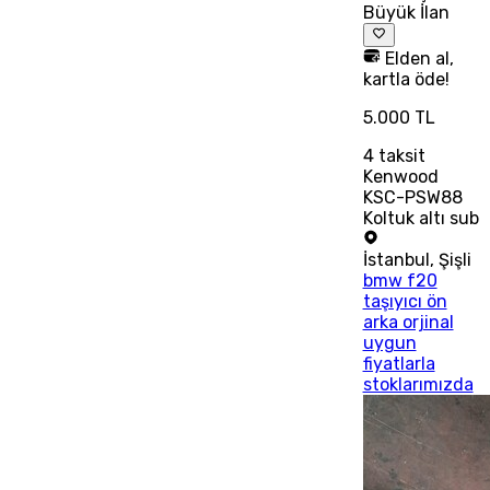
Büyük İlan
Elden al,
kartla öde!
5.000 TL
4
taksit
Kenwood
KSC-PSW88
Koltuk altı sub
İstanbul
,
Şişli
bmw f20
taşıyıcı ön
arka orjinal
uygun
fiyatlarla
stoklarımızda