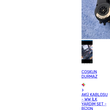
COŞKUN
DURMAZ
AKÜ KABLOSU
- WW İLK
YARDIM SET -
BİJON