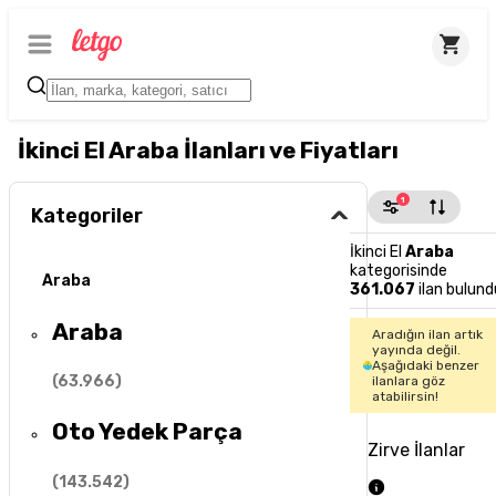
İkinci El Araba İlanları ve Fiyatları
1
Kategoriler
İkinci El
Araba
kategorisinde
Araba
361.067
ilan bulund
Araba
Aradığın ilan artık
yayında değil.
Aşağıdaki benzer
(
63.966
)
ilanlara göz
atabilirsin!
Oto Yedek Parça
Zirve İlanlar
(
143.542
)