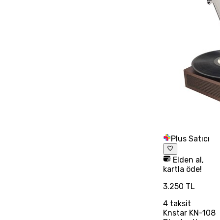
Plus Satıcı
Elden al,
kartla öde!
3.250 TL
4
taksit
Knstar KN-108