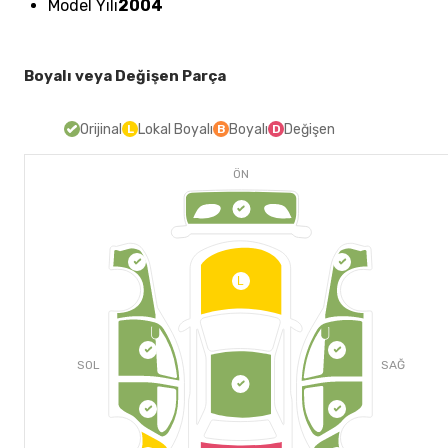
Model Yılı
2004
Boyalı veya Değişen Parça
Orijinal
Lokal Boyalı
Boyalı
Değişen
L
B
D
ÖN
L
SOL
SAĞ