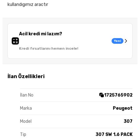
kullandıgımız aractır
Acil kredi mi lazım?
Yeni
Kredi fırsatlarını hemen incele!
İlan Özellikleri
İlan No
1725765902
Marka
Peugeot
Model
307
Tip
307 SW 1.6 PACK