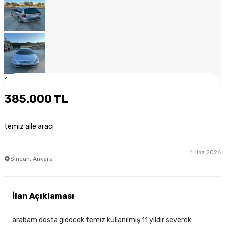
1
/
13
385.000 TL
temiz aile aracı
1 Haz 2026
Sincan, Ankara
İlan Açıklaması
arabam dosta gidecek temiz kullanılmış 11 ylldır severek