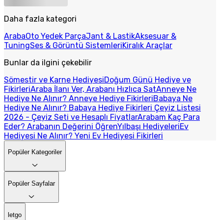
Daha fazla kategori
Araba
Oto Yedek Parça
Jant & Lastik
Aksesuar &
Tuning
Ses & Görüntü Sistemleri
Kiralık Araçlar
Bunlar da ilgini çekebilir
Sömestir ve Karne Hediyesi
Doğum Günü Hediye ve
Fikirleri
Araba İlanı Ver, Arabanı Hızlıca Sat
Anneye Ne
Hediye Ne Alınır? Anneye Hediye Fikirleri
Babaya Ne
Hediye Ne Alınır? Babaya Hediye Fikirleri
Çeyiz Listesi
2026 - Çeyiz Seti ve Hesaplı Fiyatlar
Arabam Kaç Para
Eder? Arabanın Değerini Öğren
Yılbaşı Hediyeleri
Ev
Hediyesi Ne Alınır? Yeni Ev Hediyesi Fikirleri
Popüler Kategoriler
Popüler Sayfalar
letgo