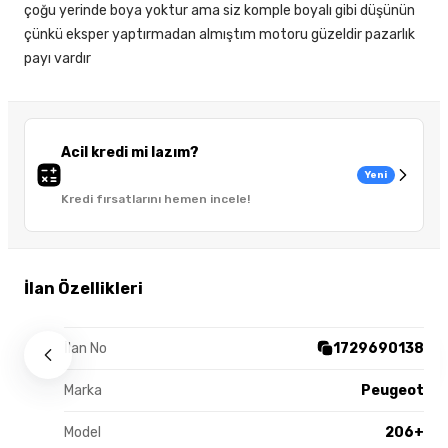
çoğu yerinde boya yoktur ama siz komple boyalı gibi düşünün
çünkü eksper yaptırmadan almıştım motoru güzeldir pazarlık
payı vardır
Acil kredi mi lazım?
Yeni
Kredi fırsatlarını hemen incele!
İlan Özellikleri
İlan No
1729690138
Marka
Peugeot
Model
206+