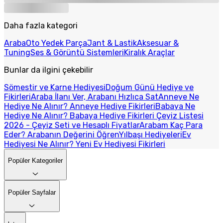
Daha fazla kategori
Araba
Oto Yedek Parça
Jant & Lastik
Aksesuar &
Tuning
Ses & Görüntü Sistemleri
Kiralık Araçlar
Bunlar da ilgini çekebilir
Sömestir ve Karne Hediyesi
Doğum Günü Hediye ve
Fikirleri
Araba İlanı Ver, Arabanı Hızlıca Sat
Anneye Ne
Hediye Ne Alınır? Anneye Hediye Fikirleri
Babaya Ne
Hediye Ne Alınır? Babaya Hediye Fikirleri
Çeyiz Listesi
2026 - Çeyiz Seti ve Hesaplı Fiyatlar
Arabam Kaç Para
Eder? Arabanın Değerini Öğren
Yılbaşı Hediyeleri
Ev
Hediyesi Ne Alınır? Yeni Ev Hediyesi Fikirleri
Popüler Kategoriler
Popüler Sayfalar