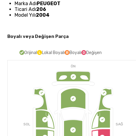
Marka Adı
PEUGEOT
Ticari Adı
206
Model Yılı
2004
Boyalı veya Değişen Parça
Orijinal
Lokal Boyalı
Boyalı
Değişen
L
B
D
ÖN
SOL
SAĞ