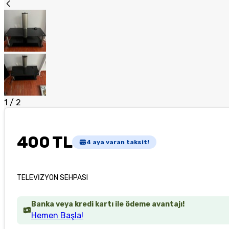
1
/
2
400 TL
4
aya varan taksit!
TELEVİZYON SEHPASI
Banka veya kredi kartı ile ödeme avantajı!
Hemen Başla!