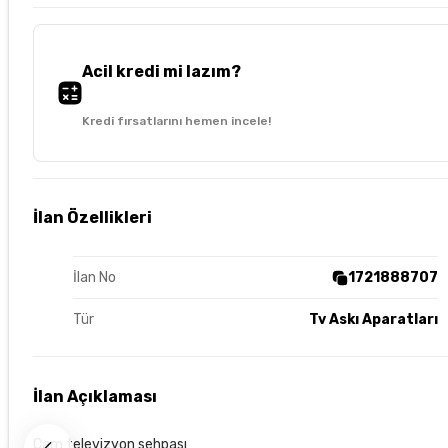
Acil kredi mi lazım?
Kredi fırsatlarını hemen incele!
İlan Özellikleri
İlan No
1721888707
Tür
Tv Askı Aparatları
İlan Açıklaması
Cam televizyon sehpası