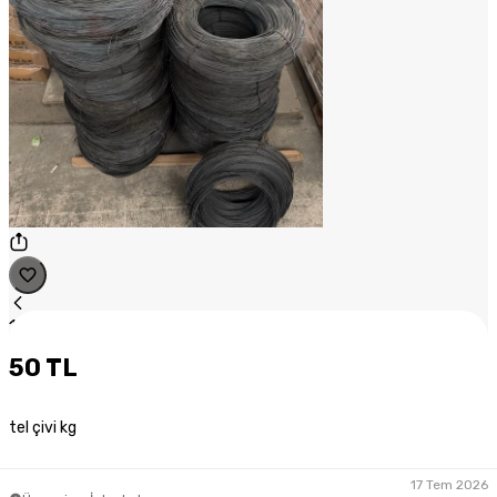
1
/
1
50 TL
tel çivi kg
17 Tem 2026