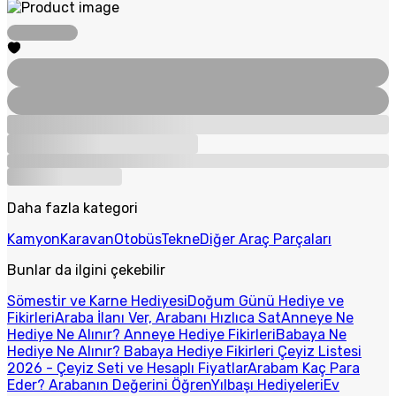
Daha fazla kategori
Kamyon
Karavan
Otobüs
Tekne
Diğer Araç Parçaları
Bunlar da ilgini çekebilir
Sömestir ve Karne Hediyesi
Doğum Günü Hediye ve
Fikirleri
Araba İlanı Ver, Arabanı Hızlıca Sat
Anneye Ne
Hediye Ne Alınır? Anneye Hediye Fikirleri
Babaya Ne
Hediye Ne Alınır? Babaya Hediye Fikirleri
Çeyiz Listesi
2026 - Çeyiz Seti ve Hesaplı Fiyatlar
Arabam Kaç Para
Eder? Arabanın Değerini Öğren
Yılbaşı Hediyeleri
Ev