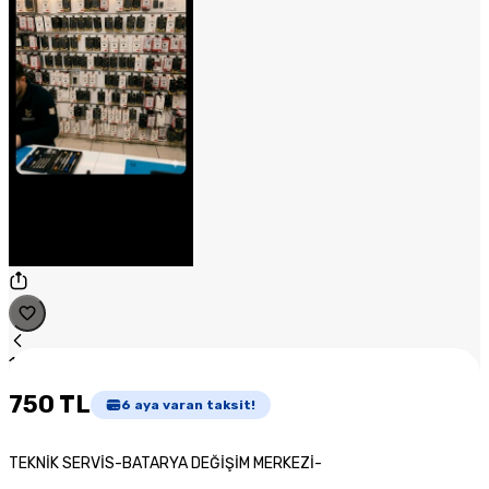
1
/
1
750 TL
6
aya varan taksit!
TEKNİK SERVİS-BATARYA DEĞİŞİM MERKEZİ-