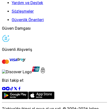
Yardım ve Destek
Sözleşmeler
Güvenlik Önerileri
Güven Damgası
Güvenli Alışveriş
Bizi takip et
Türkiye
'
de ikinci el eşya al ve sat. © 2006-
2026
letgo