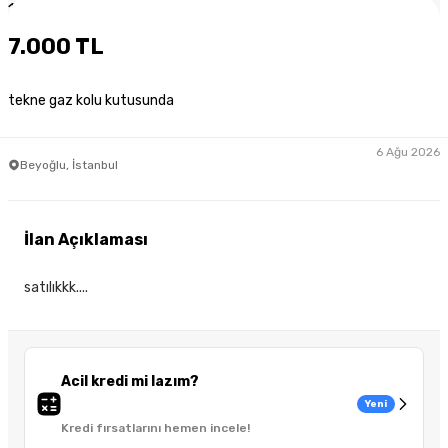
1
/
3
7.000 TL
tekne gaz kolu kutusunda
6 Ağu 2026
Beyoğlu, İstanbul
İlan Açıklaması
satılıkkk....
Acil kredi mi lazım?
Yeni
Kredi fırsatlarını hemen incele!