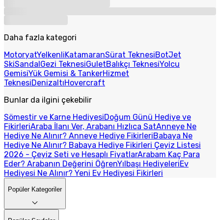
Daha fazla kategori
Motoryat
Yelkenli
Katamaran
Sürat Teknesi
Bot
Jet
Ski
Sandal
Gezi Teknesi
Gulet
Balıkçı Teknesi
Yolcu
Gemisi
Yük Gemisi & Tanker
Hizmet
Teknesi
Denizaltı
Hovercraft
Bunlar da ilgini çekebilir
Sömestir ve Karne Hediyesi
Doğum Günü Hediye ve
Fikirleri
Araba İlanı Ver, Arabanı Hızlıca Sat
Anneye Ne
Hediye Ne Alınır? Anneye Hediye Fikirleri
Babaya Ne
Hediye Ne Alınır? Babaya Hediye Fikirleri
Çeyiz Listesi
2026 - Çeyiz Seti ve Hesaplı Fiyatlar
Arabam Kaç Para
Eder? Arabanın Değerini Öğren
Yılbaşı Hediyeleri
Ev
Hediyesi Ne Alınır? Yeni Ev Hediyesi Fikirleri
Popüler Kategoriler