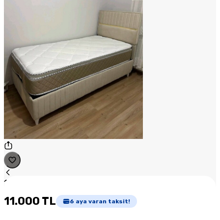
1
/
1
11.000 TL
6
aya varan taksit!