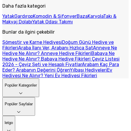
Daha fazla kategori
Yatak
Gardırop
Komodin & Şifonyer
Baza
Karyola
Takı &
Makyaj Dolabı
Yatak Odası Takımı
Bunlar da ilgini çekebilir
Sömestir ve Karne Hediyesi
Doğum Günü Hediye ve
Fikirleri
Araba İlanı Ver, Arabanı Hızlıca Sat
Anneye Ne
Hediye Ne Alınır? Anneye Hediye Fikirleri
Babaya Ne
Hediye Ne Alınır? Babaya Hediye Fikirleri
Çeyiz Listesi
2026 - Çeyiz Seti ve Hesaplı Fiyatlar
Arabam Kaç Para
Eder? Arabanın Değerini Öğren
Yılbaşı Hediyeleri
Ev
Hediyesi Ne Alınır? Yeni Ev Hediyesi Fikirleri
Popüler Kategoriler
Popüler Sayfalar
letgo