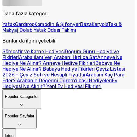
Daha fazla kategori
Yatak
Gardırop
Komodin & Şifonyer
Baza
Karyola
Takı &
Makyaj Dolabı
Yatak Odası Takımı
Bunlar da ilgini çekebilir
Sömestir ve Karne Hediyesi
Doğum Günü Hediye ve
Fikirleri
Araba İlanı Ver, Arabanı Hızlıca Sat
Anneye Ne
Hediye Ne Alınır? Anneye Hediye Fikirleri
Babaya Ne
Hediye Ne Alınır? Babaya Hediye Fikirleri
Çeyiz Listesi
2026 - Çeyiz Seti ve Hesaplı Fiyatlar
Arabam Kaç Para
Eder? Arabanın Değerini Öğren
Yılbaşı Hediyeleri
Ev
Hediyesi Ne Alınır? Yeni Ev Hediyesi Fikirleri
Popüler Kategoriler
Popüler Sayfalar
letgo