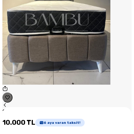
1
/
1
10.000 TL
6
aya varan taksit!