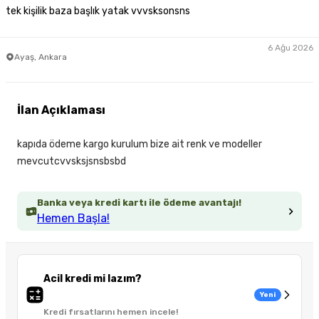
tek kişilik baza başlık yatak vvvsksonsns
6 Ağu 2026
Ayaş, Ankara
İlan Açıklaması
kapıda ödeme kargo kurulum bize ait renk ve modeller
mevcutcvvsksjsnsbsbd
Banka veya kredi kartı ile ödeme avantajı!
Hemen Başla!
Acil kredi mi lazım?
Yeni
Kredi fırsatlarını hemen incele!