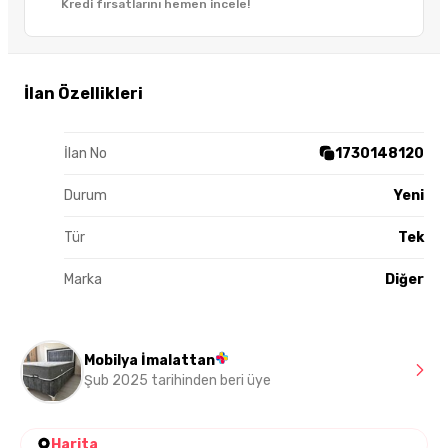
Kredi fırsatlarını hemen incele!
İlan Özellikleri
İlan No
1730148120
Durum
Yeni
Tür
Tek
Marka
Diğer
Mobilya İmalattan
Şub 2025 tarihinden beri üye
Harita