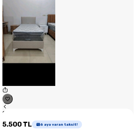
1
/
1
5.500 TL
6
aya varan taksit!