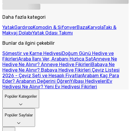
Daha fazla kategori
Yatak
Gardırop
Komodin & Şifonyer
Baza
Karyola
Takı &
Makyaj Dolabı
Yatak Odası Takımı
Bunlar da ilgini çekebilir
Sömestir ve Karne Hediyesi
Doğum Günü Hediye ve
Fikirleri
Araba İlanı Ver, Arabanı Hızlıca Sat
Anneye Ne
Hediye Ne Alınır? Anneye Hediye Fikirleri
Babaya Ne
Hediye Ne Alınır? Babaya Hediye Fikirleri
Çeyiz Listesi
2026 - Çeyiz Seti ve Hesaplı Fiyatlar
Arabam Kaç Para
Eder? Arabanın Değerini Öğren
Yılbaşı Hediyeleri
Ev
Hediyesi Ne Alınır? Yeni Ev Hediyesi Fikirleri
Popüler Kategoriler
Popüler Sayfalar