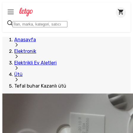
Anasayfa
Elektronik
Elektrikli Ev Aletleri
Ütü
Tefal buhar Kazanlı ütü