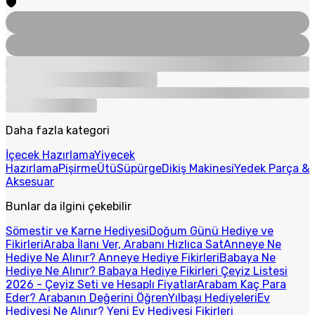
Daha fazla kategori
İçecek Hazırlama
Yiyecek
Hazırlama
Pişirme
Ütü
Süpürge
Dikiş Makinesi
Yedek Parça &
Aksesuar
Bunlar da ilgini çekebilir
Sömestir ve Karne Hediyesi
Doğum Günü Hediye ve
Fikirleri
Araba İlanı Ver, Arabanı Hızlıca Sat
Anneye Ne
Hediye Ne Alınır? Anneye Hediye Fikirleri
Babaya Ne
Hediye Ne Alınır? Babaya Hediye Fikirleri
Çeyiz Listesi
2026 - Çeyiz Seti ve Hesaplı Fiyatlar
Arabam Kaç Para
Eder? Arabanın Değerini Öğren
Yılbaşı Hediyeleri
Ev
Hediyesi Ne Alınır? Yeni Ev Hediyesi Fikirleri