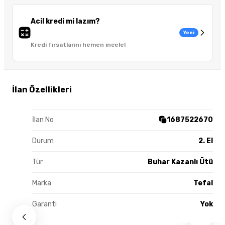
Acil kredi mi lazım?
Yeni
Kredi fırsatlarını hemen incele!
İlan Özellikleri
İlan No
1687522670
Durum
2. El
Tür
Buhar Kazanlı Ütü
Marka
Tefal
Garanti
Yok