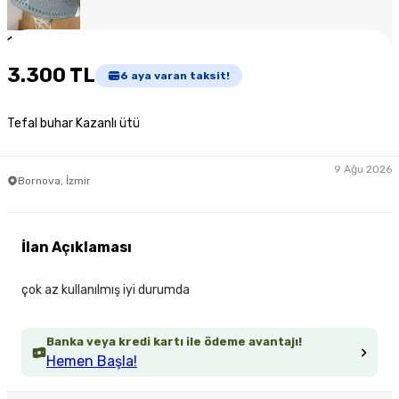
1
/
5
3.300 TL
6
aya varan taksit!
Tefal buhar Kazanlı ütü
9 Ağu 2026
Bornova, İzmir
İlan Açıklaması
çok az kullanılmış iyi durumda
Banka veya kredi kartı ile ödeme avantajı!
Hemen Başla!