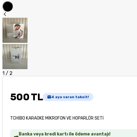
1
/
2
500 TL
4
aya varan taksit!
TCHİBO KARAOKE MİKROFON VE HOPARLÖR SETİ
Banka veya kredi kartı ile ödeme avantajı!