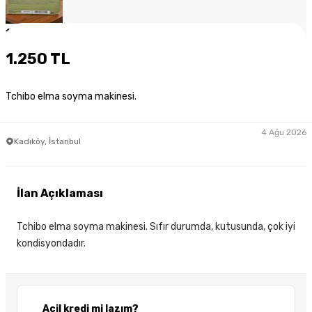
1
/
5
1.250 TL
Tchibo elma soyma makinesi.
4 Ağu 2026
Kadıköy, İstanbul
İlan Açıklaması
Tchibo elma soyma makinesi. Sıfır durumda, kutusunda, çok iyi
kondisyondadır.
Acil kredi mi lazım?