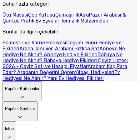
Daha fazla kategori
Ütü Masası
Çöp Kutusu
Çamaşırlık
Askı
Pazar Arabası &
Çantası
Pratik Ev Eşyaları
Temizlik Malzemeleri
Bunlar da ilgini çekebilir
Sömestir ve Karne Hediyesi
Doğum Günü Hediye ve
Fikirleri
Araba İlanı Ver, Arabanı Hızlıca Sat
Anneye Ne
Hediye Ne Alınır? Anneye Hediye Fikirleri
Babaya Ne
Hediye Ne Alınır? Babaya Hediye Fikirleri
Çeyiz Listesi
2026 - Çeyiz Seti ve Hesaplı Fiyatlar
Arabam Kaç Para
Eder? Arabanın Değerini Öğren
Yılbaşı Hediyeleri
Ev
Hediyesi Ne Alınır? Yeni Ev Hediyesi Fikirleri
Popüler Kategoriler
Popüler Sayfalar
letgo