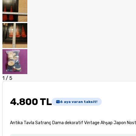
1
/
5
4.800 TL
6
aya varan taksit!
Antika Tavla Satranç Dama dekoratif Vintage Ahşap Japon Nosta