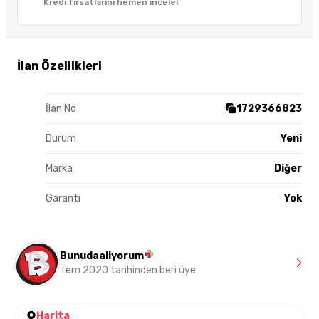
Kredi fırsatlarını hemen incele!
İlan Özellikleri
İlan No
1729366823
Durum
Yeni
Marka
Diğer
Garanti
Yok
Bunudaaliyorum
Tem 2020 tarihinden beri üye
Harita