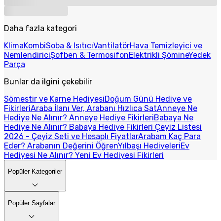
Daha fazla kategori
Klima
Kombi
Soba & Isıtıcı
Vantilatör
Hava Temizleyici ve
Nemlendirici
Şofben & Termosifon
Elektrikli Şömine
Yedek
Parça
Bunlar da ilgini çekebilir
Sömestir ve Karne Hediyesi
Doğum Günü Hediye ve
Fikirleri
Araba İlanı Ver, Arabanı Hızlıca Sat
Anneye Ne
Hediye Ne Alınır? Anneye Hediye Fikirleri
Babaya Ne
Hediye Ne Alınır? Babaya Hediye Fikirleri
Çeyiz Listesi
2026 - Çeyiz Seti ve Hesaplı Fiyatlar
Arabam Kaç Para
Eder? Arabanın Değerini Öğren
Yılbaşı Hediyeleri
Ev
Hediyesi Ne Alınır? Yeni Ev Hediyesi Fikirleri
Popüler Kategoriler
Popüler Sayfalar