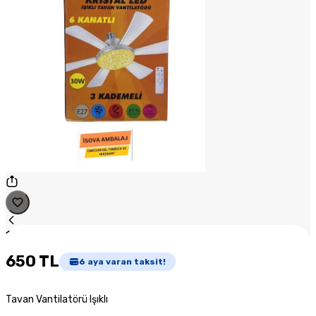
1
/
1
650 TL
6
aya varan taksit!
Tavan Vantilatörü Işıklı