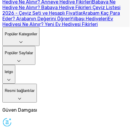
Hediye Ne Alınır? Anneye Hediye Fikirleri
Babaya Ne
Hediye Ne Alınır? Babaya Hediye Fikirleri
Çeyiz Listesi
2026 - Çeyiz Seti ve Hesaplı Fiyatlar
Arabam Kaç Para
Eder? Arabanın Değerini Öğren
Yılbaşı Hediyeleri
Ev
Hediyesi Ne Alınır? Yeni Ev Hediyesi Fikirleri
Popüler Kategoriler
Popüler Sayfalar
letgo
Resmi bağlantılar
Güven Damgası