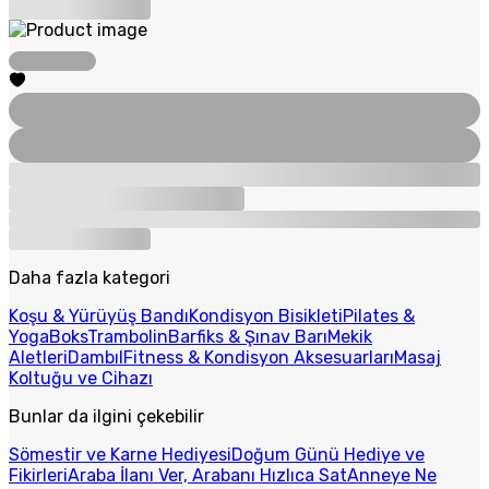
Daha fazla kategori
Koşu & Yürüyüş Bandı
Kondisyon Bisikleti
Pilates &
Yoga
Boks
Trambolin
Barfiks & Şınav Barı
Mekik
Aletleri
Dambıl
Fitness & Kondisyon Aksesuarları
Masaj
Koltuğu ve Cihazı
Bunlar da ilgini çekebilir
Sömestir ve Karne Hediyesi
Doğum Günü Hediye ve
Fikirleri
Araba İlanı Ver, Arabanı Hızlıca Sat
Anneye Ne