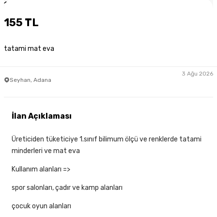
1
/
3
155 TL
tatami mat eva
3 Ağu 2026
Seyhan, Adana
İlan Açıklaması
Üreticiden tüketiciye 1.sınıf bilimum ölçü ve renklerde tatami
minderleri ve mat eva
Kullanım alanları =>
spor salonları, çadır ve kamp alanları
çocuk oyun alanları