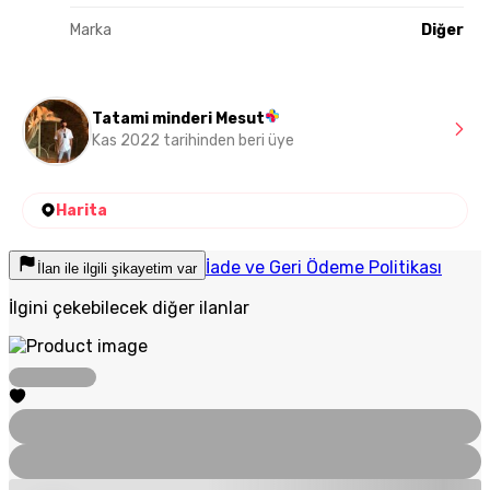
Marka
Diğer
Tatami minderi Mesut
Kas 2022 tarihinden beri üye
Harita
İade ve Geri Ödeme Politikası
İlan ile ilgili şikayetim var
İlgini çekebilecek diğer ilanlar