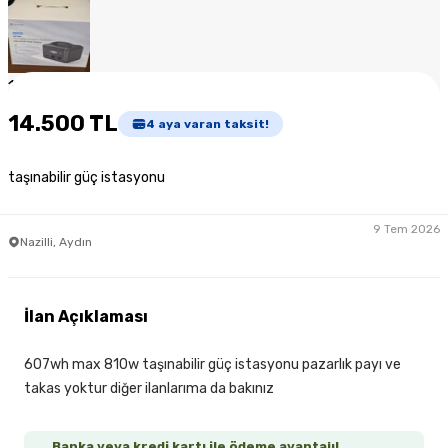
1
/
5
14.500 TL
4
aya varan taksit!
taşınabilir güç istasyonu
9 Tem 2026
Nazilli, Aydın
İlan Açıklaması
607wh max 810w taşınabilir güç istasyonu pazarlık payı ve
takas yoktur diğer ilanlarıma da bakınız
Banka veya kredi kartı ile ödeme avantajı!