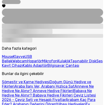
Daha fazla kategori
Mouse
Klavye
USB
Bellek
Webcam
Hoparlör
Mikrofon
Kulaklık
Taşınabilir Disk
Ses
Kayıt Cihazı
Kablo Adaptör
Bilgisayar Çantası
Bunlar da ilgini çekebilir
Sömestir ve Karne Hediyesi
Doğum Günü Hediye ve
Fikirleri
Araba İlanı Ver, Arabanı Hızlıca Sat
Anneye Ne
Hediye Ne Alınır? Anneye Hediye Fikirleri
Babaya Ne
Hediye Ne Alınır? Babaya Hediye Fikirleri
Çeyiz Listesi
2026 - Çeyiz Seti ve Hesaplı Fiyatlar
Arabam Kaç Para
Eder? Arabanın Değerini Öğren
Yılbaşı Hediyeleri
Ev