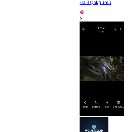
Halil Çokgünlü