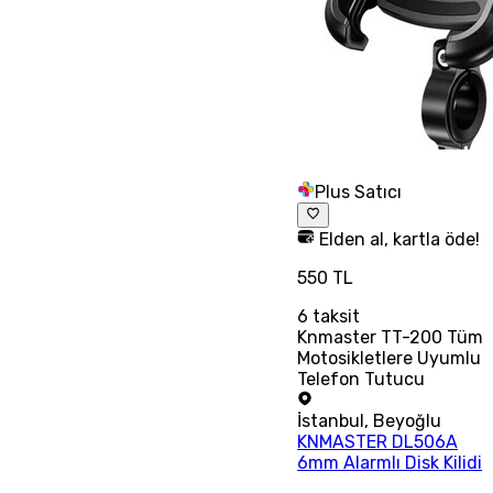
Plus Satıcı
Elden al, kartla öde!
550 TL
6
taksit
Knmaster TT-200 Tüm
Motosikletlere Uyumlu
Telefon Tutucu
İstanbul
,
Beyoğlu
KNMASTER DL506A
6mm Alarmlı Disk Kilidi