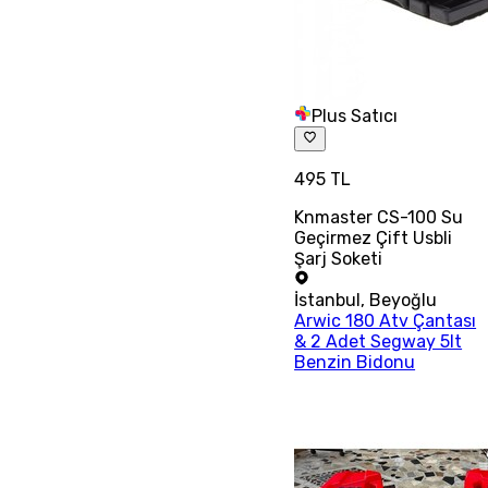
Plus Satıcı
495 TL
Knmaster CS-100 Su
Geçirmez Çift Usbli
Şarj Soketi
İstanbul
,
Beyoğlu
Arwic 180 Atv Çantası
& 2 Adet Segway 5lt
Benzin Bidonu