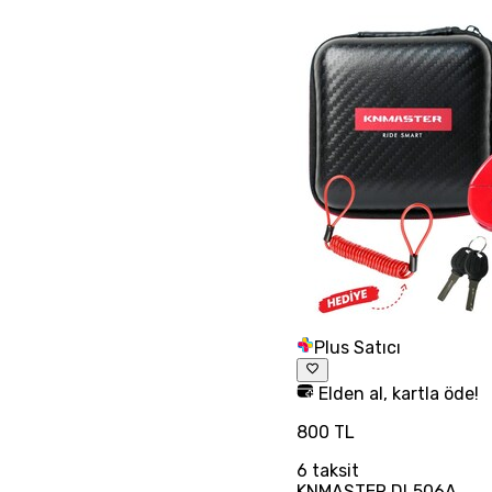
Plus Satıcı
Elden al, kartla öde!
800 TL
6
taksit
KNMASTER DL506A