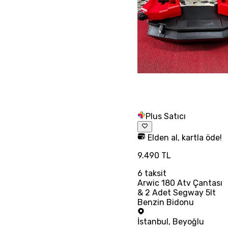
Plus Satıcı
Elden al, kartla öde!
9.490 TL
6
taksit
Arwic 180 Atv Çantası
& 2 Adet Segway 5lt
Benzin Bidonu
İstanbul
,
Beyoğlu