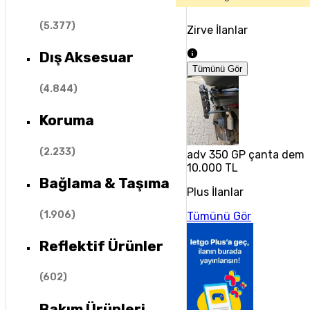
(
5.377
)
Zirve İlanlar
Dış Aksesuar
Tümünü Gör
(
4.844
)
Koruma
(
2.233
)
adv 350 GP çanta demir
10.000 TL
Bağlama & Taşıma
Plus İlanlar
(
1.906
)
Tümünü Gör
Reflektif Ürünler
(
602
)
Bakım Ürünleri