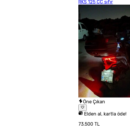
RKS 125 CC sıfır
Öne Çıkan
Elden al, kartla öde!
73.500 TL