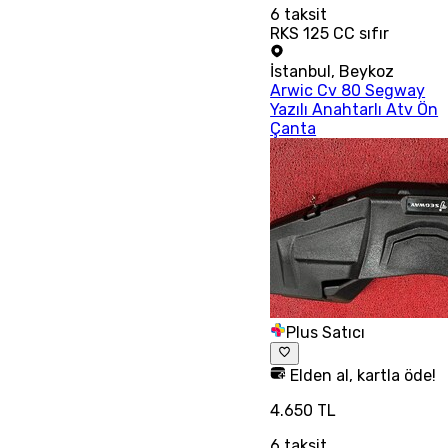
6
taksit
RKS 125 CC sıfır
İstanbul
,
Beykoz
Arwic Cv 80 Segway
Yazılı Anahtarlı Atv Ön
Çanta
Plus Satıcı
Elden al, kartla öde!
4.650 TL
6
taksit