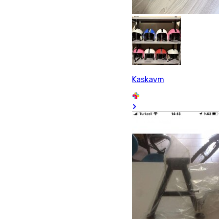
Kaskavm