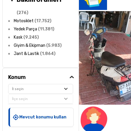
(
276
)
Motosiklet
(
17.752
)
Yedek Parça
(
11.381
)
Kask
(
9.245
)
Giyim & Ekipman
(
5.983
)
Jant & Lastik
(
1.864
)
Konum
İl seçin
İlçe seçin
Mevcut konumu kullan