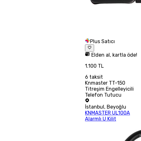
Plus Satıcı
Elden al, kartla öde!
1.100 TL
6
taksit
Knmaster TT-150
Titreşim Engelleyicili
Telefon Tutucu
İstanbul
,
Beyoğlu
KNMASTER UL100A
Alarmlı U Kilit