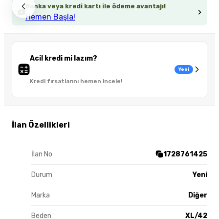
Banka veya kredi kartı ile ödeme avantajı!
Hemen Başla!
Acil kredi mi lazım?
Yeni
Kredi fırsatlarını hemen incele!
İlan Özellikleri
İlan No
1728761425
Durum
Yeni
Marka
Diğer
Beden
XL/42