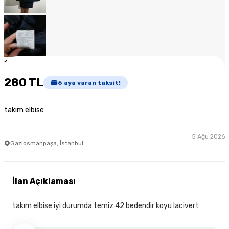
1
/
7
280 TL
6
aya varan taksit!
takım elbise
5 Ağu 2026
Gaziosmanpaşa, İstanbul
İlan Açıklaması
takım elbise iyi durumda temiz 42 bedendir koyu lacivert