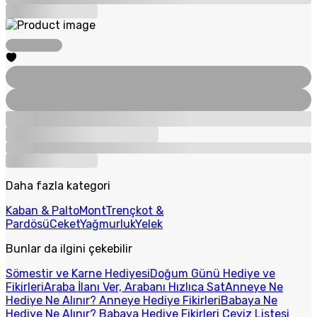
Daha fazla kategori
Kaban & Palto
Mont
Trençkot &
Pardösü
Ceket
Yağmurluk
Yelek
Bunlar da ilgini çekebilir
Sömestir ve Karne Hediyesi
Doğum Günü Hediye ve
Fikirleri
Araba İlanı Ver, Arabanı Hızlıca Sat
Anneye Ne
Hediye Ne Alınır? Anneye Hediye Fikirleri
Babaya Ne
Hediye Ne Alınır? Babaya Hediye Fikirleri
Çeyiz Listesi