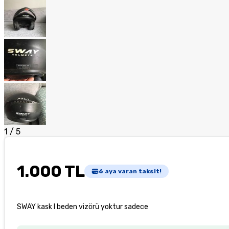
1
/
5
1.000 TL
6
aya varan taksit!
SWAY kask l beden vizörü yoktur sadece