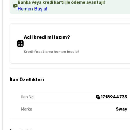
Banka veya kredi kartı ile ödeme avantajı!
Hemen Başla!
Acil kredi mi lazım?
Kredi fırsatlarını hemen incele!
İlan Özellikleri
İlan No
1718944735
Marka
Sway