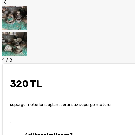
1
/
2
320 TL
süpürge motorları.saglam sorunsuz süpürge motoru