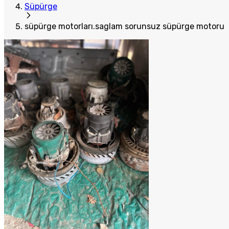
Süpürge
süpürge motorları.saglam sorunsuz süpürge motoru