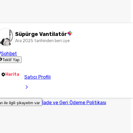
Süpürge Vantilatör
Ara 2025 tarihinden beri üye
Sohbet
Teklif Yap
Harita
Satıcı Profili
İade ve Geri Ödeme Politikası
an ile ilgili şikayetim var