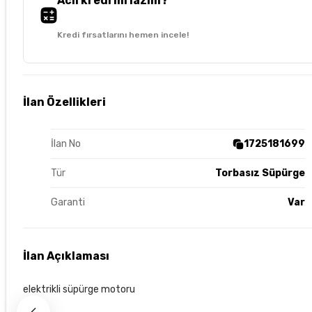
Acil kredi mi lazım?
Kredi fırsatlarını hemen incele!
İlan Özellikleri
İlan No
1725181699
Tür
Torbasız Süpürge
Garanti
Var
İlan Açıklaması
elektrikli süpürge motoru