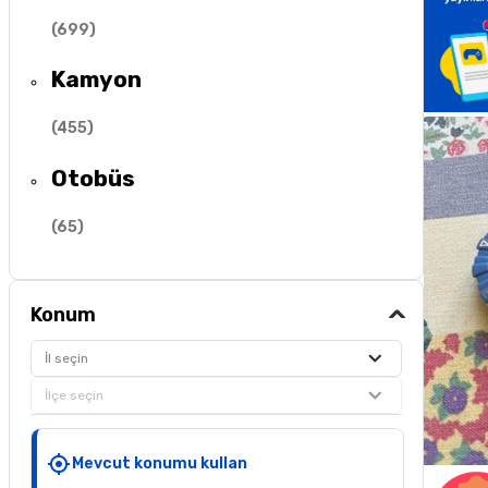
(
699
)
Kamyon
(
455
)
Otobüs
(
65
)
Konum
İl seçin
İlçe seçin
Mevcut konumu kullan