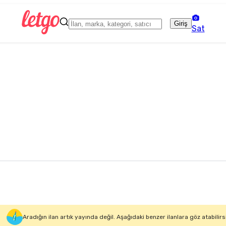
Giriş
Sat
Aradığın ilan artık yayında değil. Aşağıdaki benzer ilanlara göz atabilirs