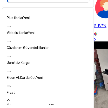
Plus İlanlar
Yeni
GÜVEN
Videolu İlanlar
Yeni
Cüzdanım Güvendeli İlanlar
Ücretsiz Kargo
Elden Al, Kartla Öde
Yeni
Fiyat
Min
Maks