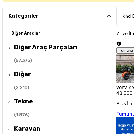
Kategoriler
İkinci 
Zirve İl
Diğer Araçlar
Diğer Araç Parçaları
Tümünü 
(
67.375
)
Diğer
volta se
(
2.210
)
40.000
Tekne
Plus İla
Tümünü
(
1.876
)
Karavan