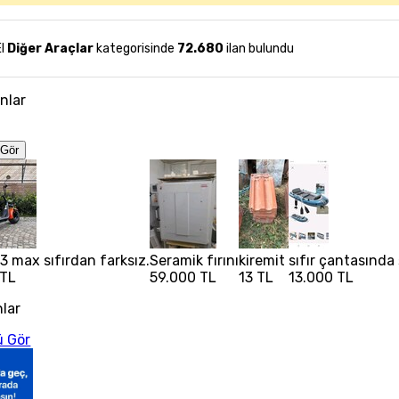
El
Diğer Araçlar
kategorisinde
72.680
ilan bulundu
anlar
Gör
3 max sıfırdan farksız.
Seramik fırını
kiremit
sıfır çantasında
 TL
59.000 TL
13 TL
13.000 TL
nlar
 Gör