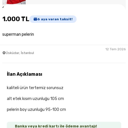
1
/
2
1.000 TL
6
aya varan taksit!
superman pelerin
12 Tem 2026
Üsküdar, İstanbul
İlan Açıklaması
kaliteli ürün tertemiz sorunsuz
alt etek kısım uzunluğu 105 cm
pelerin boy uzunluğu 95-100 cm
Banka veya kredi kartı ile ödeme avantajı!