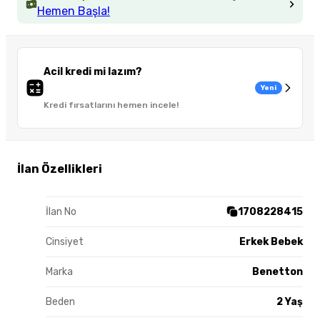
Hemen Başla!
Acil kredi mi lazım?
Yeni
Kredi fırsatlarını hemen incele!
İlan Özellikleri
İlan No
1708228415
Cinsiyet
Erkek Bebek
Marka
Benetton
Beden
2 Yaş