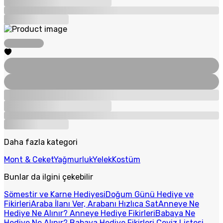
Daha fazla kategori
Mont & Ceket
Yağmurluk
Yelek
Kostüm
Bunlar da ilgini çekebilir
Sömestir ve Karne Hediyesi
Doğum Günü Hediye ve
Fikirleri
Araba İlanı Ver, Arabanı Hızlıca Sat
Anneye Ne
Hediye Ne Alınır? Anneye Hediye Fikirleri
Babaya Ne
Hediye Ne Alınır? Babaya Hediye Fikirleri
Çeyiz Listesi