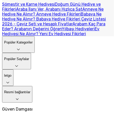
Sömestir ve Karne Hediyesi
Doğum Günü Hediye ve
Fikirleri
Araba İlanı Ver, Arabanı Hızlıca Sat
Anneye Ne
Hediye Ne Alınır? Anneye Hediye Fikirleri
Babaya Ne
Hediye Ne Alınır? Babaya Hediye Fikirleri
Çeyiz Listesi
2026 - Çeyiz Seti ve Hesaplı Fiyatlar
Arabam Kaç Para
Eder? Arabanın Değerini Öğren
Yılbaşı Hediyeleri
Ev
Hediyesi Ne Alınır? Yeni Ev Hediyesi Fikirleri
Popüler Kategoriler
Popüler Sayfalar
letgo
Resmi bağlantılar
Güven Damgası