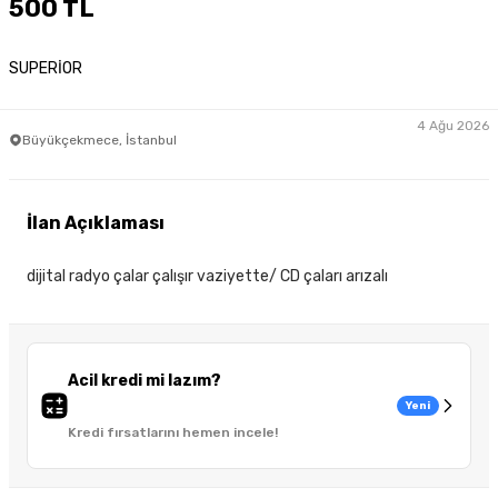
500 TL
SUPERİOR
4 Ağu 2026
Büyükçekmece, İstanbul
İlan Açıklaması
dijital radyo çalar çalışır vaziyette/ CD çaları arızalı
Acil kredi mi lazım?
Yeni
Kredi fırsatlarını hemen incele!