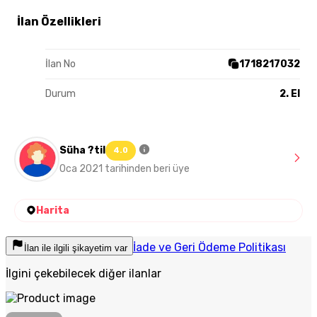
İlan Özellikleri
İlan No
1718217032
Durum
2. El
Süha ?til
4.0
Oca 2021 tarihinden beri üye
Harita
İade ve Geri Ödeme Politikası
İlan ile ilgili şikayetim var
İlgini çekebilecek diğer ilanlar