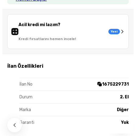
Acil kredi mi lazım?
Yeni
Kredi fırsatlarını hemen incele!
İlan Özellikleri
İlan No
1675229731
Durum
2. El
Marka
Diğer
Garanti
Yok