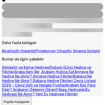
Daha fazla kategori
Bluetooth Hoparlör
Projeksiyon Cihazı
Ev Sinema Sistemi
Bunlar da ilgini çekebilir
Sömestir ve Karne Hediyesi
Doğum Günü Hediye ve
Fikirleri
Araba İlanı Ver, Arabanı Hızlıca Sat
Anneye Ne
Hediye Ne Alınır? Anneye Hediye Fikirleri
Babaya Ne
Hediye Ne Alınır? Babaya Hediye Fikirleri
Çeyiz Listesi
2026 - Çeyiz Seti ve Hesaplı Fiyatlar
Arabam Kaç Para
Eder? Arabanın Değerini Öğren
Yılbaşı Hediyeleri
Ev
Hediyesi Ne Alınır? Yeni Ev Hediyesi Fikirleri
Popüler Kategoriler