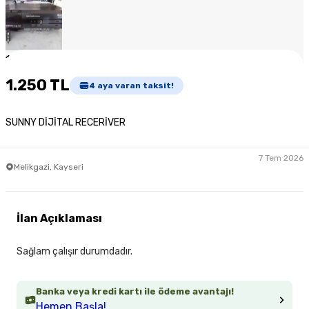
1
/
5
1.250 TL
4
aya varan taksit!
SUNNY DİJİTAL RECERİVER
7 Tem 2026
Melikgazi, Kayseri
İlan Açıklaması
Sağlam çalışır durumdadır.
Banka veya kredi kartı ile ödeme avantajı!
Hemen Başla!