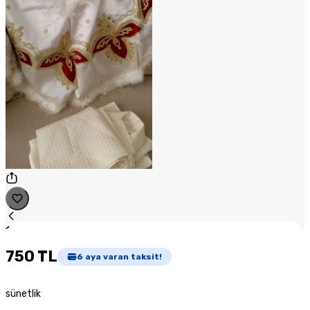
1
/
1
750 TL
6
aya varan taksit!
sünetlik