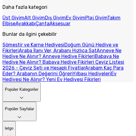
Daha fazla kategori
Üst Giyim
Alt Giyim
Dış Giyim
Ev Giyim
Plaj Giyim
Takım
Elbise
Ayakkabı
Çanta
Aksesuar
Bunlar da ilgini çekebilir
Sömestir ve Karne Hediyesi
Doğum Günü Hediye ve
Fikirleri
Araba İlanı Ver, Arabanı Hızlıca Sat
Anneye Ne
Hediye Ne Alınır? Anneye Hediye Fikirleri
Babaya Ne
Hediye Ne Alınır? Babaya Hediye Fikirleri
Çeyiz Listesi
2026 - Çeyiz Seti ve Hesaplı Fiyatlar
Arabam Kaç Para
Eder? Arabanın Değerini Öğren
Yılbaşı Hediyeleri
Ev
Hediyesi Ne Alınır? Yeni Ev Hediyesi Fikirleri
Popüler Kategoriler
Popüler Sayfalar
letgo