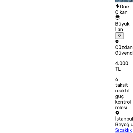
Öne
Çıkan
Büyük
İlan
Cüzdan
Güvend
4.000
TL
6
taksit
reaktif
güç
kontrol
rolesi
İstanbu
Beyoğl
Sıcaklık