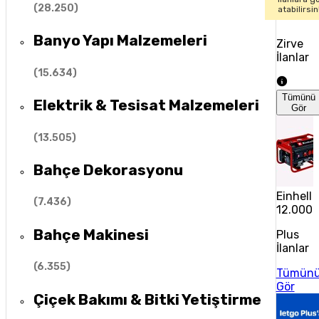
(
28.250
)
atabilirsin
Banyo Yapı Malzemeleri
Zirve
İlanlar
(
15.634
)
Tümünü
Elektrik & Tesisat Malzemeleri
Gör
(
13.505
)
Bahçe Dekorasyonu
Einhell 
(
7.436
)
12.000 
Bahçe Makinesi
Plus
İlanlar
(
6.355
)
Tümün
Gör
Çiçek Bakımı & Bitki Yetiştirme