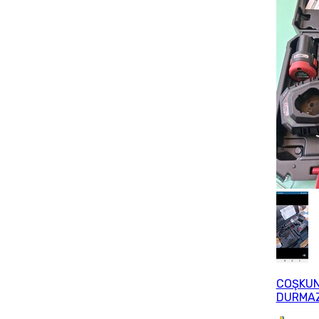
COŞKU
DURMA