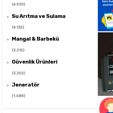
(
4.920
)
Su Arıtma ve Sulama
(
4.125
)
Mangal & Barbekü
(
3.215
)
Güvenlik Ürünleri
(
3.202
)
Jeneratör
(
1.688
)