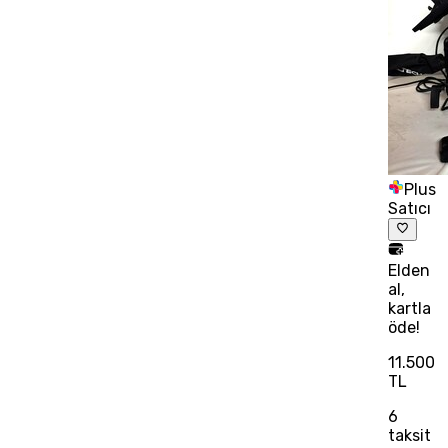
Plus
Satıcı
Elden
al,
kartla
öde!
11.500
TL
6
taksit