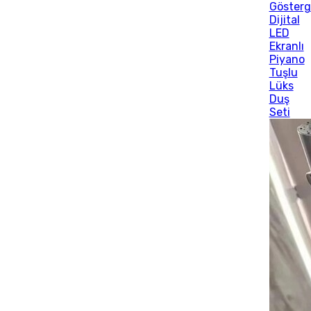
Gösterg
Dijital
LED
Ekranlı
Piyano
Tuşlu
Lüks
Duş
Seti