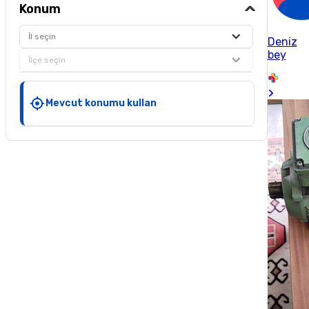
Konum
İl seçin
Deniz
bey
İlçe seçin
Mevcut konumu kullan