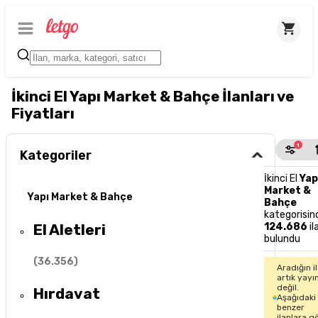
İkinci El Yapı Market & Bahçe İlanları ve
Fiyatları
1
Kategoriler
İkinci El
Yap
Market &
Yapı Market & Bahçe
Bahçe
kategorisin
El Aletleri
124.686
il
bulundu
(
36.356
)
Aradığın i
artık yayı
değil.
Hırdavat
Aşağıdaki
benzer
ilanlara g