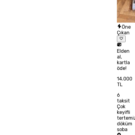
Öne
Çıkan
Elden
al,
kartla
öde!
14.000
TL
6
taksit
Çok
keyifli
tertemi
döküm
soba