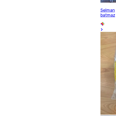
Selman
batmaz