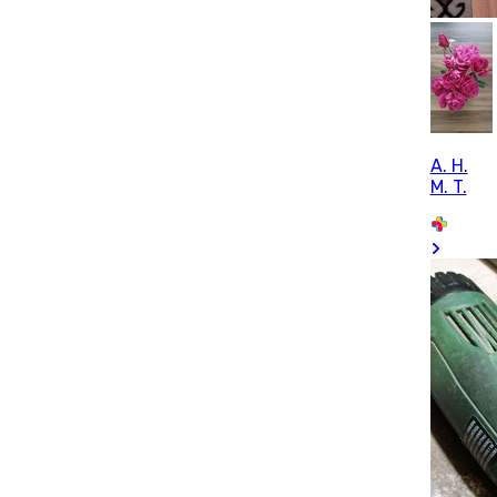
A. H.
M. T.