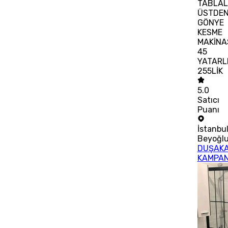
TABLAL
ÜSTDE
GÖNYE
KESME
MAKİNA
45
YATARL
255LİK
5.0
Satıcı
Puanı
İstanbu
Beyoğl
DUŞAKA
KAMPA