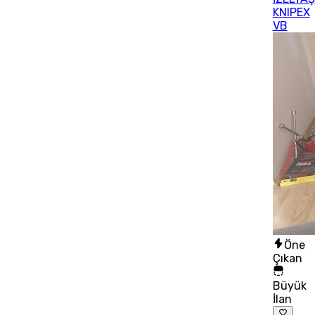
KNIPEX
VB
Öne
Çıkan
Büyük
İlan