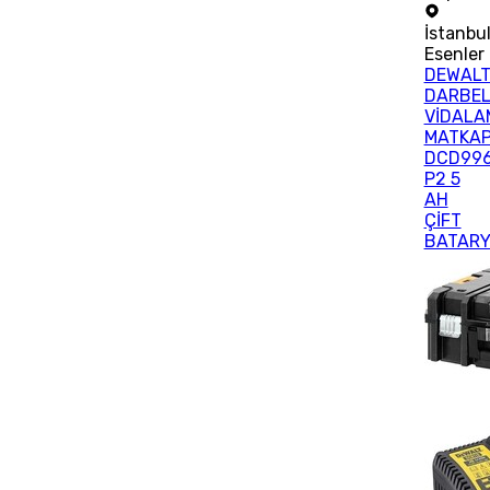
İstanbu
Esenler
DEWAL
DARBEL
VİDALA
MATKA
DCD99
P2 5
AH
ÇİFT
BATAR