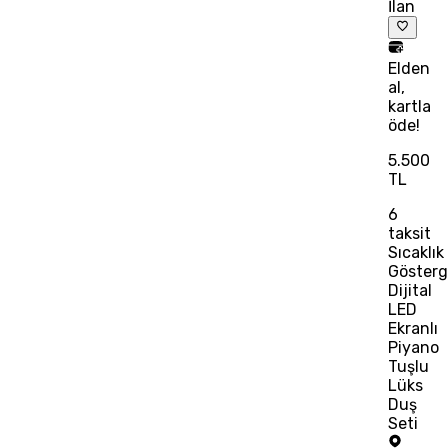
İlan
Elden
al,
kartla
öde!
5.500
TL
6
taksit
Sıcaklık
Gösterg
Dijital
LED
Ekranlı
Piyano
Tuşlu
Lüks
Duş
Seti