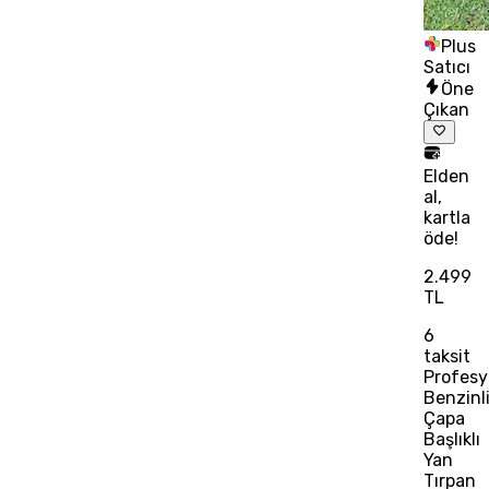
Plus
Satıcı
Öne
Çıkan
Elden
al,
kartla
öde!
2.499
TL
6
taksit
Profesy
Benzinl
Çapa
Başlıklı
Yan
Tırpan