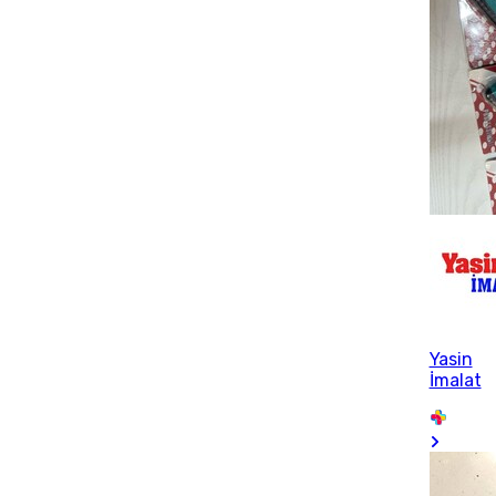
Yasin
İmalat