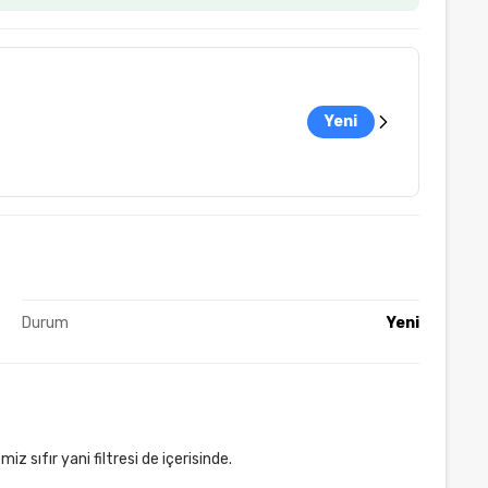
Yeni
Durum
Yeni
 sıfır yani filtresi de içerisinde.