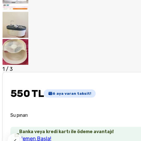
1
/
3
550 TL
6
aya varan taksit!
Su pınarı
Banka veya kredi kartı ile ödeme avantajı!
Hemen Başla!