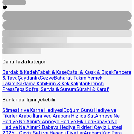
Daha fazla kategori
Bardak & Kadeh
Tabak & Kase
Çatal & Kaşık & Bıçak
Tencere
& Tava
Çaydanlık
Cezve
Baharat Takımı
Yemek
Takımı
Saklama Kabı
Fırın & Kek Kalıpları
French
Press
Tepsi
Sofra, Servis & Sunum
Sürahi & Karaf
Bunlar da ilgini çekebilir
Sömestir ve Karne Hediyesi
Doğum Günü Hediye ve
Fikirleri
Araba İlanı Ver, Arabanı Hızlıca Sat
Anneye Ne
Hediye Ne Alınır? Anneye Hediye Fikirleri
Babaya Ne
Hediye Ne Alınır? Babaya Hediye Fikirleri
Çeyiz Listesi
2026 - Çeyiz Seti ve Hesaplı Fiyatlar
Arabam Kaç Para