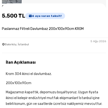
1
/
4
5.500 TL
6
aya varan taksit!
Paslanmaz Filtreli Davlumbaz 200x100x90cm KROM
5 Ağu 2026
Bakırköy, İstanbul
İlan Açıklaması
Krom 304 ikinci el davlumbaz.
200x100x90cm
Mağazamızı kapattık, depomuzu boşaltıyoruz. Uygun fiyata
ikinci el kelepir endüstriyel mutfak ekipmanları! İstanbul içine
belirli konum, gün ve saatlerde ücretsiz nakliyemiz mevcuttur.