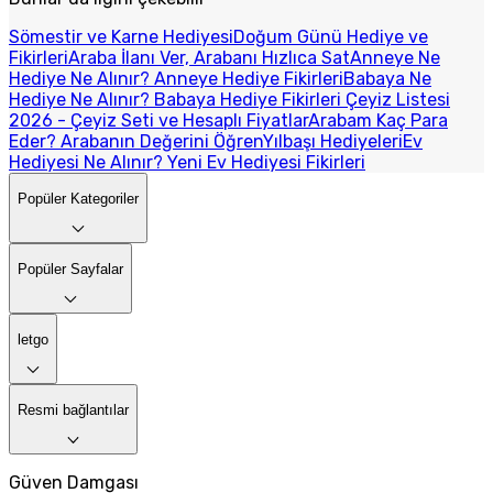
Sömestir ve Karne Hediyesi
Doğum Günü Hediye ve
Fikirleri
Araba İlanı Ver, Arabanı Hızlıca Sat
Anneye Ne
Hediye Ne Alınır? Anneye Hediye Fikirleri
Babaya Ne
Hediye Ne Alınır? Babaya Hediye Fikirleri
Çeyiz Listesi
2026 - Çeyiz Seti ve Hesaplı Fiyatlar
Arabam Kaç Para
Eder? Arabanın Değerini Öğren
Yılbaşı Hediyeleri
Ev
Hediyesi Ne Alınır? Yeni Ev Hediyesi Fikirleri
Popüler Kategoriler
Popüler Sayfalar
letgo
Resmi bağlantılar
Güven Damgası