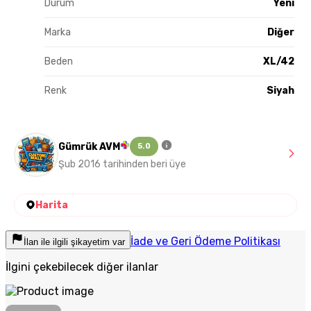
Durum
Yeni
Marka
Diğer
Beden
XL/42
Renk
Siyah
Gümrük AVM
5.0
Şub 2016 tarihinden beri üye
Harita
İade ve Geri Ödeme Politikası
İlan ile ilgili şikayetim var
İlgini çekebilecek diğer ilanlar