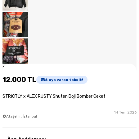
1
/
12
12.000 TL
6
aya varan taksit!
STRİCTLY x ALEX RUSTY Shuten Doji Bomber Ceket
14 Tem 2026
Ataşehir, İstanbul