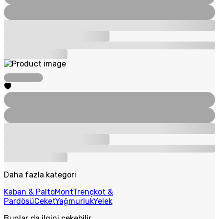
Daha fazla kategori
Kaban & Palto
Mont
Trençkot &
Pardösü
Ceket
Yağmurluk
Yelek
Bunlar da ilgini çekebilir