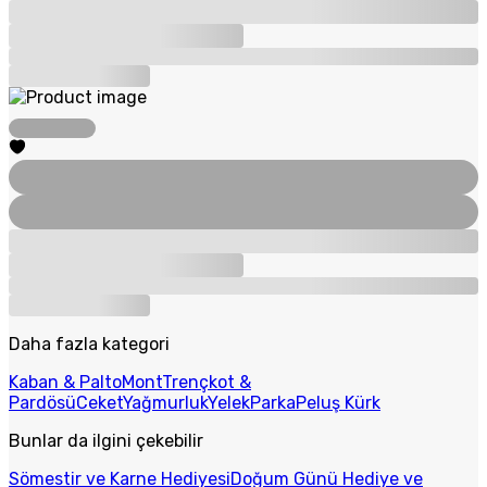
Daha fazla kategori
Kaban & Palto
Mont
Trençkot &
Pardösü
Ceket
Yağmurluk
Yelek
Parka
Peluş Kürk
Bunlar da ilgini çekebilir
Sömestir ve Karne Hediyesi
Doğum Günü Hediye ve