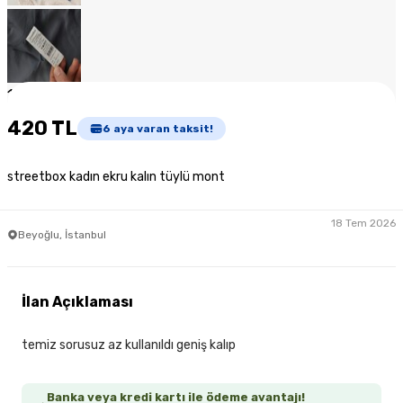
1
/
6
420 TL
6
aya varan taksit!
streetbox kadın ekru kalın tüylü mont
18 Tem 2026
Beyoğlu, İstanbul
İlan Açıklaması
temiz sorusuz az kullanıldı geniş kalıp
Banka veya kredi kartı ile ödeme avantajı!