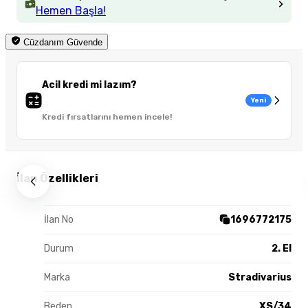
Hemen Başla!
Cüzdanım Güvende
Acil kredi mi lazım?
Yeni
Kredi fırsatlarını hemen incele!
İlan Özellikleri
İlan No
1696772175
Durum
2. El
Marka
Stradivarius
Beden
XS/34