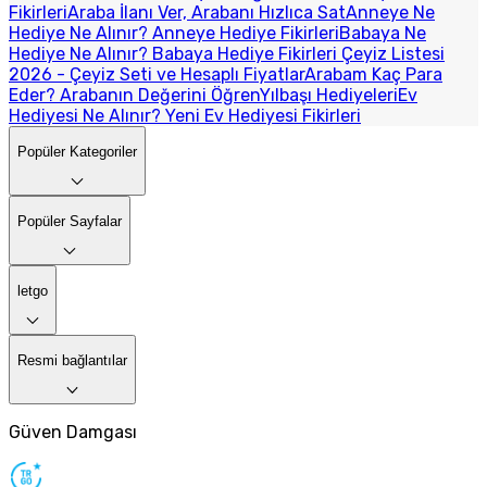
Fikirleri
Araba İlanı Ver, Arabanı Hızlıca Sat
Anneye Ne
Hediye Ne Alınır? Anneye Hediye Fikirleri
Babaya Ne
Hediye Ne Alınır? Babaya Hediye Fikirleri
Çeyiz Listesi
2026 - Çeyiz Seti ve Hesaplı Fiyatlar
Arabam Kaç Para
Eder? Arabanın Değerini Öğren
Yılbaşı Hediyeleri
Ev
Hediyesi Ne Alınır? Yeni Ev Hediyesi Fikirleri
Popüler Kategoriler
Popüler Sayfalar
letgo
Resmi bağlantılar
Güven Damgası