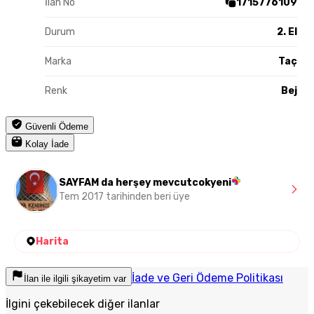
İlan No
1715776109
Durum
2. El
Marka
Taç
Renk
Bej
Güvenli Ödeme
Kolay İade
SAYFAM da herşey mevcutcokyeni
Tem 2017 tarihinden beri üye
Harita
İade ve Geri Ödeme Politikası
İlan ile ilgili şikayetim var
İlgini çekebilecek diğer ilanlar