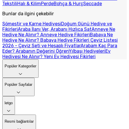
Tekstili
Halı & Kilim
Perde
Bohça & Hurç
Seccade
Bunlar da ilgini çekebilir
Sömestir ve Karne Hediyesi
Doğum Günü Hediye ve
Fikirleri
Araba İlanı Ver, Arabanı Hızlıca Sat
Anneye Ne
Hediye Ne Alınır? Anneye Hediye Fikirleri
Babaya Ne
Hediye Ne Alınır? Babaya Hediye Fikirleri
Çeyiz Listesi
2026 - Çeyiz Seti ve Hesaplı Fiyatlar
Arabam Kaç Para
Eder? Arabanın Değerini Öğren
Yılbaşı Hediyeleri
Ev
Hediyesi Ne Alınır? Yeni Ev Hediyesi Fikirleri
Popüler Kategoriler
Popüler Sayfalar
letgo
Resmi bağlantılar