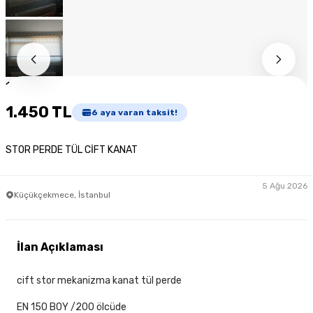
1
/
9
1.450 TL
6
aya varan taksit!
STOR PERDE TÜL CİFT KANAT
5 Ağu 2026
Küçükçekmece, İstanbul
İlan Açıklaması
cift stor mekanizma kanat tül perde
EN 150 BOY /200 ölcüde