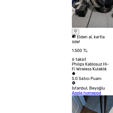
Elden al, kartla
öde!
1.500 TL
6
taksit
Phılıps Kablosuz Hi-
Fi Wireless Kulaklık
5.0
Satıcı Puanı
İstanbul
,
Beyoğlu
Apple homepod