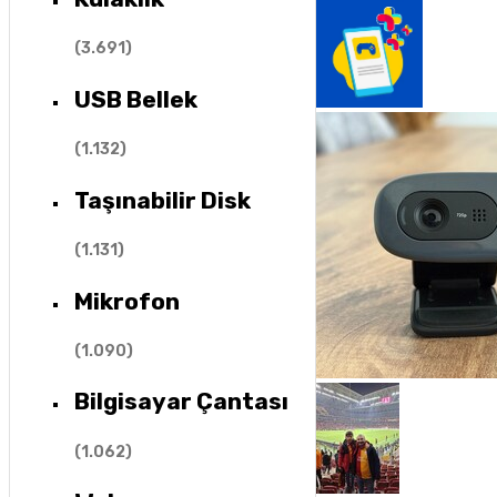
(
3.691
)
USB Bellek
(
1.132
)
Taşınabilir Disk
(
1.131
)
Mikrofon
(
1.090
)
Bilgisayar Çantası
(
1.062
)