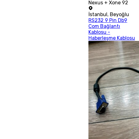
Nexus + Xone 92
İstanbul
,
Beyoğlu
RS232 9 Pin Db9
Com Bağlantı
Kablosu -
Haberleşme Kablosu