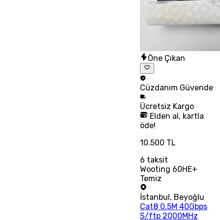
Öne Çıkan
Cüzdanım
Güvende
Ücretsiz
Kargo
Elden al, kartla
öde!
10.500 TL
6
taksit
Wooting 60HE+
Temiz
İstanbul
,
Beyoğlu
Cat8 0.5M 40Gbps
S/ftp 2000MHz