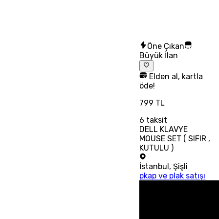
Öne Çıkan
Büyük İlan
Elden al, kartla
öde!
799 TL
6
taksit
DELL KLAVYE
MOUSE SET ( SIFIR ,
KUTULU )
İstanbul
,
Şişli
pkap ve plak satışı