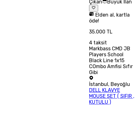
Çıkan
Büyük İlan
Elden al, kartla
öde!
35.000 TL
4
taksit
Markbass CMD JB
Players School
Black Line 1x15
COmbo Amfisi Sıfır
Gibi
İstanbul
,
Beyoğlu
DELL KLAVYE
MOUSE SET ( SIFIR ,
KUTULU )