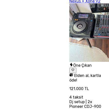
Nexus + Xone 92
Öne Çıkan
Elden al, kartla
öde!
121.000 TL
4
taksit
Dj setup | 2x
Pioneer CDJ-900