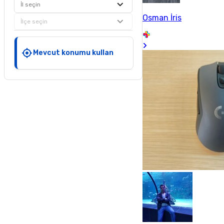
İl seçin
Osman İris
İlçe seçin
Mevcut konumu kullan