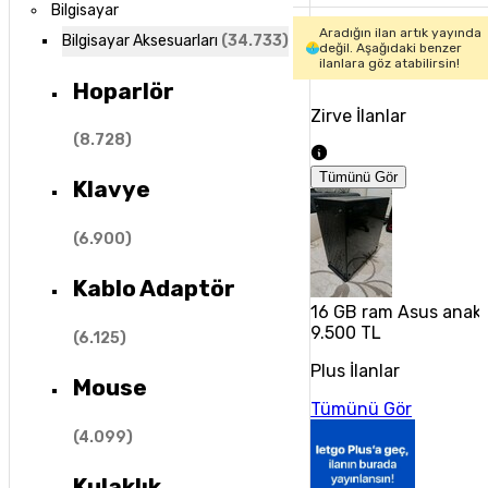
Bilgisayar
Aradığın ilan artık yayında
Bilgisayar Aksesuarları
(
34.733
)
değil. Aşağıdaki benzer
ilanlara göz atabilirsin!
Hoparlör
Zirve İlanlar
(
8.728
)
Tümünü Gör
Klavye
(
6.900
)
Kablo Adaptör
16 GB ram Asus anakart
9.500 TL
(
6.125
)
Plus İlanlar
Mouse
Tümünü Gör
(
4.099
)
Kulaklık