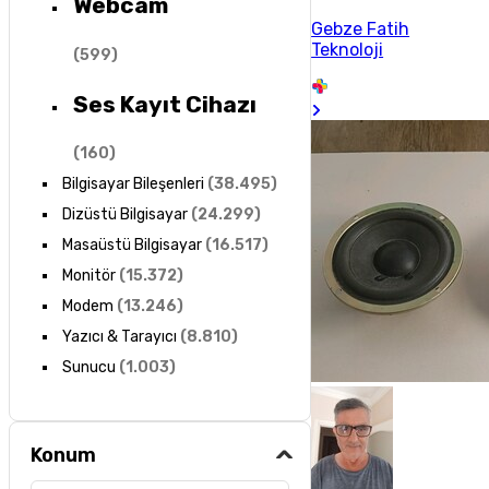
Webcam
Gebze Fatih
Teknoloji
(
599
)
Ses Kayıt Cihazı
(
160
)
Bilgisayar Bileşenleri
(
38.495
)
Dizüstü Bilgisayar
(
24.299
)
Masaüstü Bilgisayar
(
16.517
)
Monitör
(
15.372
)
Modem
(
13.246
)
Yazıcı & Tarayıcı
(
8.810
)
Sunucu
(
1.003
)
Konum