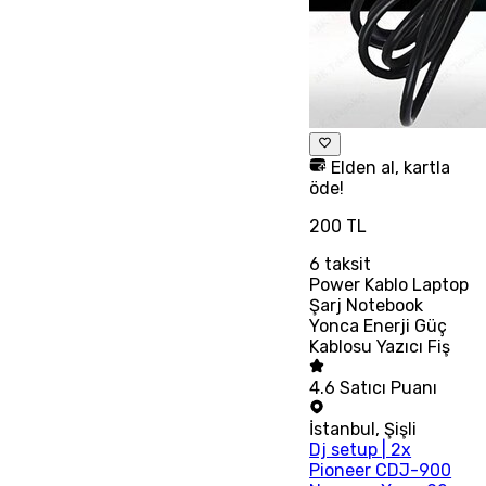
Elden al, kartla
öde!
200 TL
6
taksit
Power Kablo Laptop
Şarj Notebook
Yonca Enerji Güç
Kablosu Yazıcı Fiş
4.6
Satıcı Puanı
İstanbul
,
Şişli
Dj setup | 2x
Pioneer CDJ-900