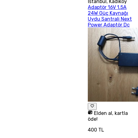
İstanbul
,
Kadıköy
Adaptör 16V 1.5A
24W Güç Kaynağı
Uydu Santrali Next
Power Adaptör Dc
Elden al, kartla
öde!
400 TL