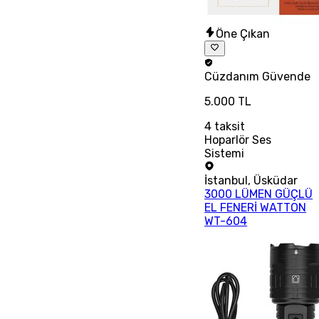
Öne Çıkan
Cüzdanım
Güvende
5.000 TL
4
taksit
Hoparlör Ses
Sistemi
İstanbul
,
Üsküdar
3000 LÜMEN GÜÇLÜ
EL FENERİ WATTON
WT-604