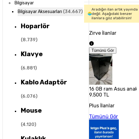
Bilgisayar
Aradığın ilan artık yayında
Bilgisayar Aksesuarları
(
34.667
)
değil. Aşağıdaki benzer
ilanlara göz atabilirsin!
Hoparlör
Zirve İlanlar
(
8.739
)
Tümünü Gör
Klavye
(
6.881
)
Kablo Adaptör
16 GB ram Asus anakar
9.500 TL
(
6.076
)
Plus İlanlar
Mouse
Tümünü Gör
(
4.120
)
Kulaklık