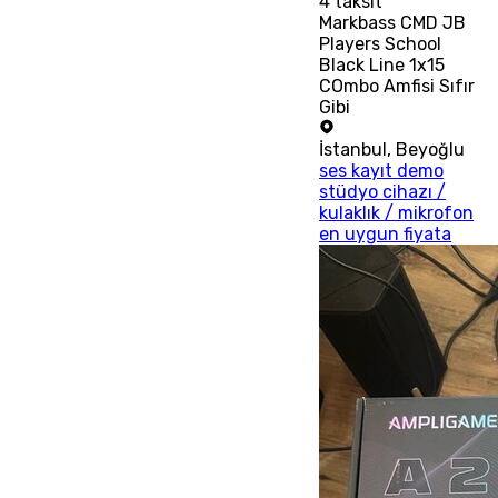
4
taksit
Markbass CMD JB
Players School
Black Line 1x15
COmbo Amfisi Sıfır
Gibi
İstanbul
,
Beyoğlu
ses kayıt demo
stüdyo cihazı /
kulaklık / mikrofon
en uygun fiyata