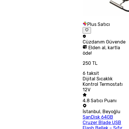
Plus Satıcı
Cüzdanım
Güvende
Elden al, kartla
öde!
250 TL
6
taksit
Dijital Sıcaklık
Kontrol Termostatı
12V
4.8
Satıcı Puanı
İstanbul
,
Beyoğlu
SanDisk 64GB
Cruzer Blade USB
Flash Bellek – Sıfır