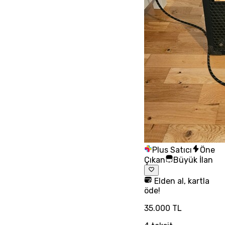
Plus Satıcı
Öne
Çıkan
Büyük İlan
Elden al, kartla
öde!
35.000 TL