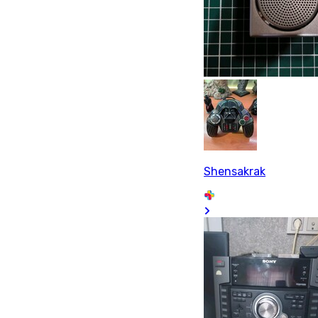
Shensakrak