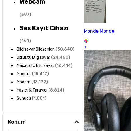
Webcam
(
597
)
Ses Kayıt Cihazı
Monde Monde
(
160
)
Bilgisayar Bileşenleri
(
38.648
)
Dizüstü Bilgisayar
(
24.460
)
Masaüstü Bilgisayar
(
16.414
)
Monitör
(
15.417
)
Modem
(
13.179
)
Yazıcı & Tarayıcı
(
8.824
)
Sunucu
(
1.001
)
Konum