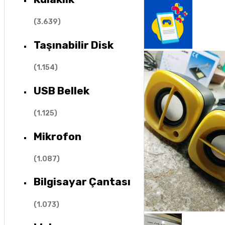
(
3.639
)
Taşınabilir Disk
(
1.154
)
USB Bellek
(
1.125
)
Mikrofon
(
1.087
)
Bilgisayar Çantası
(
1.073
)