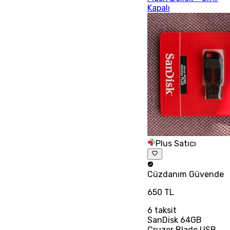
Kapalı
Plus Satıcı
Cüzdanım
Güvende
650 TL
6
taksit
SanDisk 64GB
Cruzer Blade USB