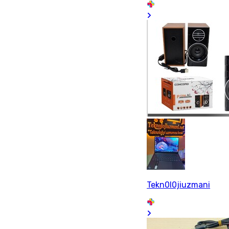
Tekn0l0jiuzmani