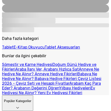
Daha fazla kategori
Tablet
E-Kitap Okuyucu
Tablet Aksesuarları
Bunlar da ilgini çekebilir
Sömestir ve Karne Hediyesi
Doğum Günü Hediye ve
Fikirleri
Araba İlanı Ver, Arabanı Hızlıca Sat
Anneye Ne
Hediye Ne Alınır? Anneye Hediye Fikirleri
Babaya Ne
Hediye Ne Alınır? Babaya Hediye Fikirleri
Çeyiz Listesi
2026 - Çeyiz Seti ve Hesaplı Fiyatlar
Arabam Kaç Para
Eder? Arabanın Değerini Öğren
Yılbaşı Hediyeleri
Ev
Hediyesi Ne Alınır? Yeni Ev Hediyesi Fikirleri
Popüler Kategoriler