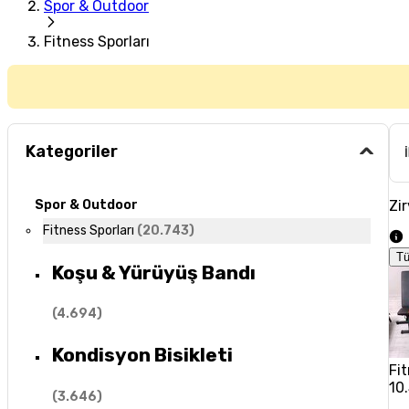
Spor & Outdoor
Fitness Sporları
Kategoriler
Zir
Spor & Outdoor
Fitness Sporları
(
20.743
)
T
Koşu & Yürüyüş Bandı
(
4.694
)
Kondisyon Bisikleti
Fi
10
(
3.646
)