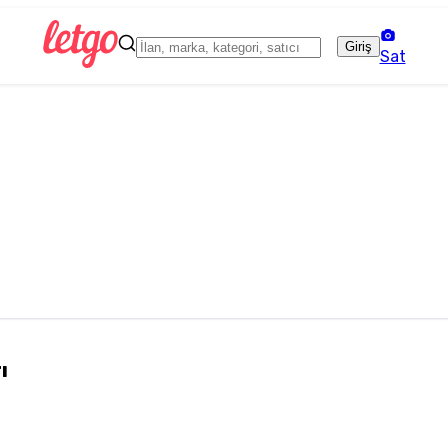
Giriş
Sat
ı