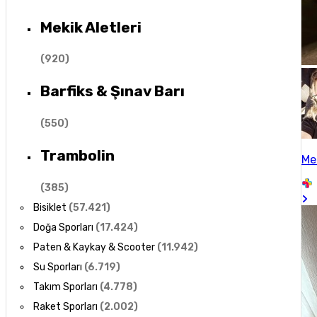
Mekik Aletleri
(
920
)
Barfiks & Şınav Barı
(
550
)
Trambolin
Me
(
385
)
Bisiklet
(
57.421
)
Doğa Sporları
(
17.424
)
Paten & Kaykay & Scooter
(
11.942
)
Su Sporları
(
6.719
)
Takım Sporları
(
4.778
)
Raket Sporları
(
2.002
)