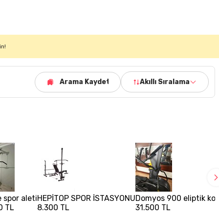
in!
Arama Kaydet
Akıllı Sıralama
 spor aleti
HEPİTOP SPOR İSTASYONU
Domyos 900 eliptik kon
0 TL
8.300 TL
31.500 TL