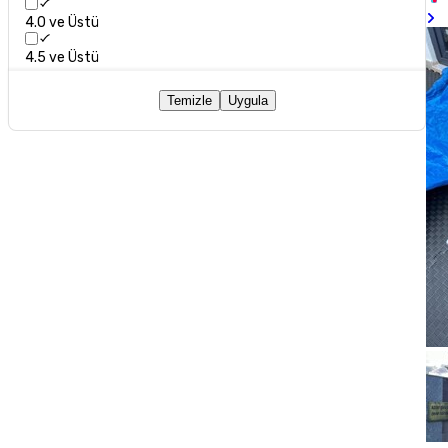
4.0 ve Üstü
4.5 ve Üstü
Temizle
Uygula