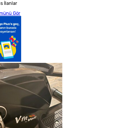
s İlanlar
münü Gör