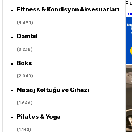
Plu
Fitness & Kondisyon Aksesuarları
Tü
(
3.490
)
Dambıl
(
2.238
)
Boks
(
2.040
)
Masaj Koltuğu ve Cihazı
(
1.646
)
Pilates & Yoga
(
1.134
)