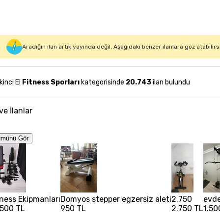
Aradığın ilan artık yayında değil. Aşağıdaki benzer ilanlara göz atabilirs
İkinci El
Fitness Sporları
kategorisinde
20.743
ilan bulundu
ve İlanlar
ümünü Gör
tness Ekipmanları
Domyos stepper egzersiz aleti
2.750
evde
.500 TL
950 TL
2.750 TL
1.50