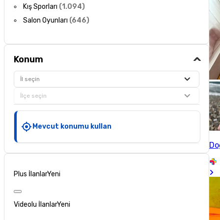
Kış Sporları
(
1.094
)
Salon Oyunları
(
646
)
Konum
İl seçin
İlçe seçin
Mevcut konumu kullan
Do
Plus İlanlar
Yeni
Videolu İlanlar
Yeni