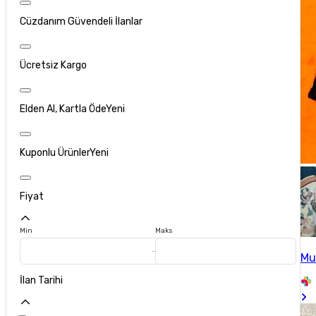
Cüzdanım Güvendeli İlanlar
Ücretsiz Kargo
Elden Al, Kartla Öde
Yeni
Kuponlu Ürünler
Yeni
Fiyat
Min
Maks
Mu
İlan Tarihi