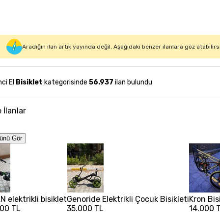
Aradığın ilan artık yayında değil. Aşağıdaki benzer ilanlara göz atabilirs
nci El
Bisiklet
kategorisinde
56.937
ilan bulundu
 İlanlar
ünü Gör
 elektrikli bisiklet
Genoride Elektrikli Çocuk Bisikleti
Kron Bis
00 TL
35.000 TL
14.000 