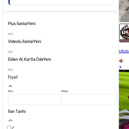
Plus İlanlar
Yeni
Videolu İlanlar
Yeni
ulus
Elden Al, Kartla Öde
Yeni
Fiyat
Min
Maks
İlan Tarihi