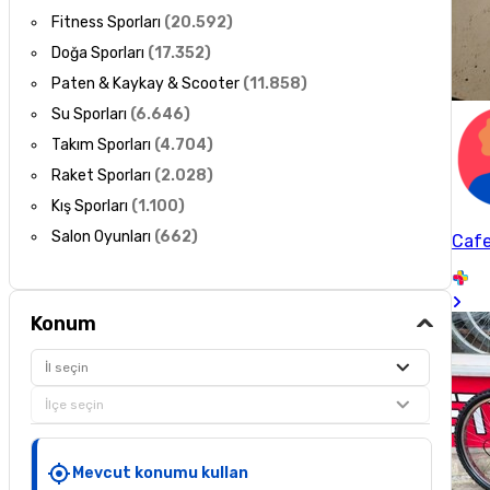
Fitness Sporları
(
20.592
)
Doğa Sporları
(
17.352
)
Paten & Kaykay & Scooter
(
11.858
)
Su Sporları
(
6.646
)
Takım Sporları
(
4.704
)
Raket Sporları
(
2.028
)
Kış Sporları
(
1.100
)
Salon Oyunları
(
662
)
Cafe
Konum
İl seçin
İlçe seçin
Mevcut konumu kullan