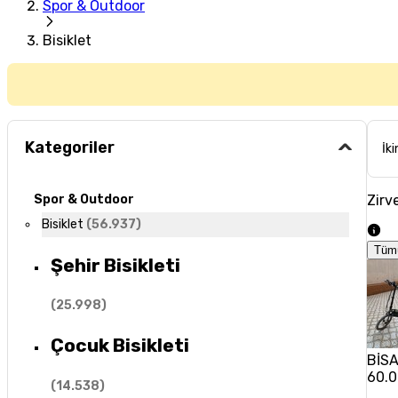
Spor & Outdoor
Bisiklet
Kategoriler
İki
Zirve
Spor & Outdoor
Bisiklet
(
56.937
)
Tüm
Şehir Bisikleti
(
25.998
)
Çocuk Bisikleti
BİSAN
60.0
(
14.538
)