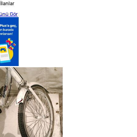
İlanlar
ünü Gör