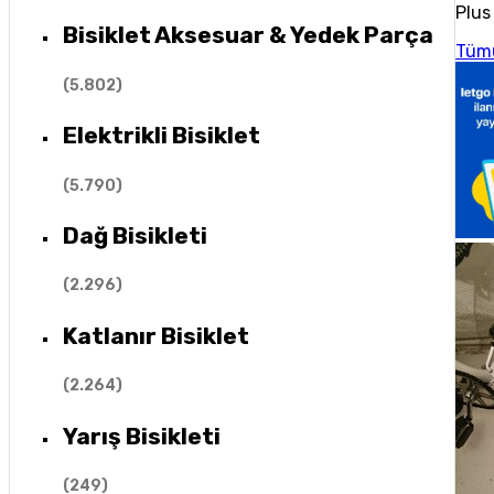
Plus 
Bisiklet Aksesuar & Yedek Parça
Tüm
(
5.802
)
Elektrikli Bisiklet
(
5.790
)
Dağ Bisikleti
(
2.296
)
Katlanır Bisiklet
(
2.264
)
Yarış Bisikleti
(
249
)