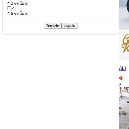
4.0 ve Üstü
4.5 ve Üstü
Temizle
Uygula
ALİ