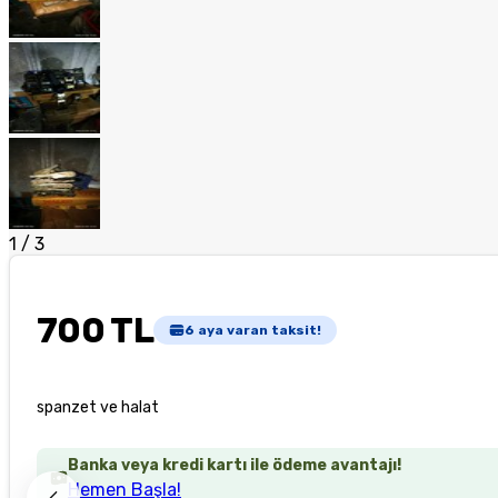
1
/
3
700 TL
6
aya varan taksit!
spanzet ve halat
Banka veya kredi kartı ile ödeme avantajı!
Hemen Başla!