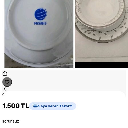
1
/
1
1.500 TL
6
aya varan taksit!
sorunsuz