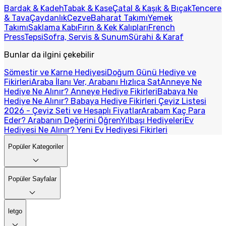
Bardak & Kadeh
Tabak & Kase
Çatal & Kaşık & Bıçak
Tencere
& Tava
Çaydanlık
Cezve
Baharat Takımı
Yemek
Takımı
Saklama Kabı
Fırın & Kek Kalıpları
French
Press
Tepsi
Sofra, Servis & Sunum
Sürahi & Karaf
Bunlar da ilgini çekebilir
Sömestir ve Karne Hediyesi
Doğum Günü Hediye ve
Fikirleri
Araba İlanı Ver, Arabanı Hızlıca Sat
Anneye Ne
Hediye Ne Alınır? Anneye Hediye Fikirleri
Babaya Ne
Hediye Ne Alınır? Babaya Hediye Fikirleri
Çeyiz Listesi
2026 - Çeyiz Seti ve Hesaplı Fiyatlar
Arabam Kaç Para
Eder? Arabanın Değerini Öğren
Yılbaşı Hediyeleri
Ev
Hediyesi Ne Alınır? Yeni Ev Hediyesi Fikirleri
Popüler Kategoriler
Popüler Sayfalar
letgo