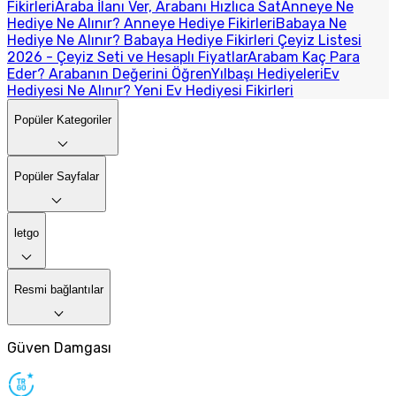
Fikirleri
Araba İlanı Ver, Arabanı Hızlıca Sat
Anneye Ne
Hediye Ne Alınır? Anneye Hediye Fikirleri
Babaya Ne
Hediye Ne Alınır? Babaya Hediye Fikirleri
Çeyiz Listesi
2026 - Çeyiz Seti ve Hesaplı Fiyatlar
Arabam Kaç Para
Eder? Arabanın Değerini Öğren
Yılbaşı Hediyeleri
Ev
Hediyesi Ne Alınır? Yeni Ev Hediyesi Fikirleri
Popüler Kategoriler
Popüler Sayfalar
letgo
Resmi bağlantılar
Güven Damgası