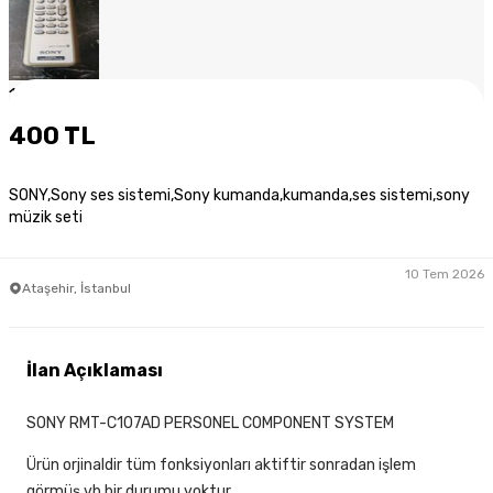
1
/
4
400 TL
SONY,Sony ses sistemi,Sony kumanda,kumanda,ses sistemi,sony
müzik seti
10 Tem 2026
Ataşehir, İstanbul
İlan Açıklaması
SONY RMT-C107AD PERSONEL COMPONENT SYSTEM
Ürün orjinaldir tüm fonksiyonları aktiftir sonradan işlem
görmüş vb.bir durumu yoktur.