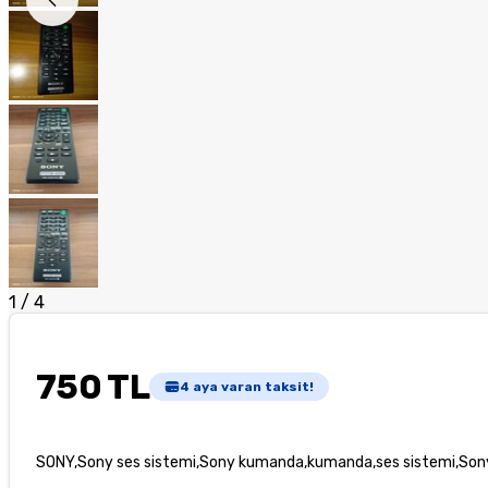
1
/
4
750 TL
4
aya varan taksit!
SONY,Sony ses sistemi,Sony kumanda,kumanda,ses sistemi,Sony