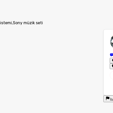
stemi,Sony müzik seti
İl