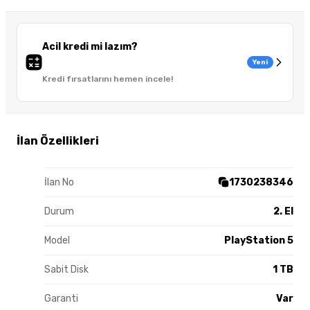
Acil kredi mi lazım?
Yeni
Kredi fırsatlarını hemen incele!
İlan Özellikleri
İlan No
1730238346
Durum
2. El
Model
PlayStation 5
Sabit Disk
1 TB
Garanti
Var