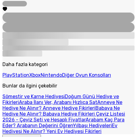
Daha fazla kategori
PlayStation
Xbox
Nintendo
Diğer Oyun Konsolları
Bunlar da ilgini çekebilir
Sömestir ve Karne Hediyesi
Doğum Günü Hediye ve
Fikirleri
Araba İlanı Ver, Arabanı Hızlıca Sat
Anneye Ne
Hediye Ne Alınır? Anneye Hediye Fikirleri
Babaya Ne
Hediye Ne Alınır? Babaya Hediye Fikirleri
Çeyiz Listesi
2026 - Çeyiz Seti ve Hesaplı Fiyatlar
Arabam Kaç Para
Eder? Arabanın Değerini Öğren
Yılbaşı Hediyeleri
Ev
Hediyesi Ne Alınır? Yeni Ev Hediyesi Fikirleri